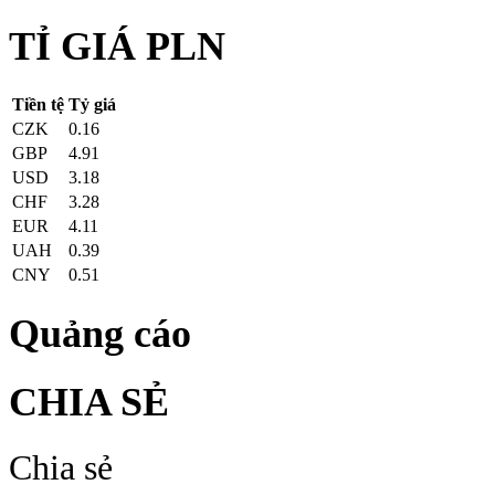
TỈ GIÁ PLN
Tiền tệ
Tỷ giá
CZK
0.16
GBP
4.91
USD
3.18
CHF
3.28
EUR
4.11
UAH
0.39
CNY
0.51
Quảng cáo
CHIA SẺ
Chia sẻ