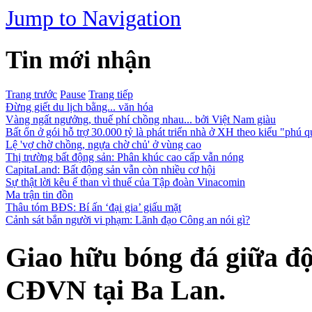
Jump to Navigation
Tin mới nhận
Trang trước
Pause
Trang tiếp
Đừng giết du lịch bằng... văn hóa
Vàng ngất ngưởng, thuế phí chồng nhau... bởi Việt Nam giàu
Bất ổn ở gói hỗ trợ 30.000 tỷ là phát triển nhà ở XH theo kiểu "phú qu
Lệ 'vợ chờ chồng, ngựa chờ chủ' ở vùng cao
Thị trường bất động sản: Phân khúc cao cấp vẫn nóng
CapitaLand: Bất động sản vẫn còn nhiều cơ hội
Sự thật lời kêu ế than vì thuế của Tập đoàn Vinacomin
Ma trận tin đồn
Thâu tóm BĐS: Bí ấn ‘đại gia’ giấu mặt
Cảnh sát bắn người vi phạm: Lãnh đạo Công an nói gì?
Giao hữu bóng đá giữa độ
CĐVN tại Ba Lan.