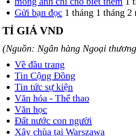
mong anh chi cho biết thêm
1 
Gửi bạn đọc
1 tháng 1 tháng 2
TỈ GIÁ VND
(Nguồn: Ngân hàng Ngoại thươn
Về đầu trang
Tin Cộng Đồng
Tin tức sự kiện
Văn hóa - Thể thao
Văn học
Đất nước con người
Xây chùa tại Warszawa