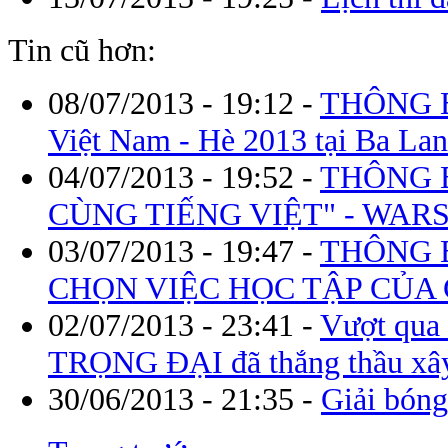
Tin cũ hơn:
08/07/2013 - 19:12
-
THÔNG BÁ
Việt Nam - Hè 2013 tại Ba Lan
04/07/2013 - 19:52
-
THÔNG B
CÙNG TIẾNG VIỆT" - WAR
03/07/2013 - 19:47
-
THÔNG 
CHỌN VIỆC HỌC TẬP CỦA 
02/07/2013 - 23:41
-
Vượt qua 
TRỌNG ĐẠI đã thắng thầu xây
30/06/2013 - 21:35
-
Giải bón