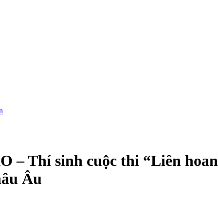
n
 sinh cuộc thi “Liên hoan ti
hâu Âu