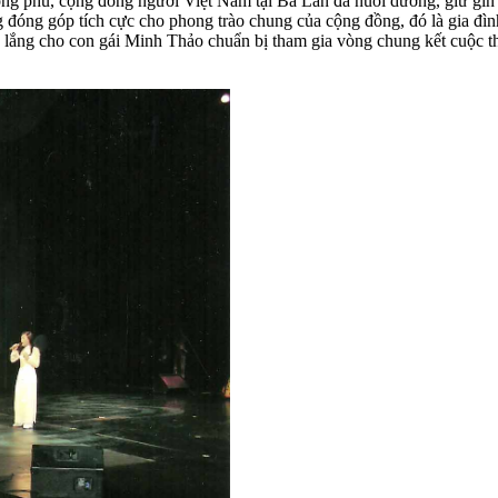
 phú, cộng đồng người Việt Nam tại Ba Lan đã nuôi dưỡng, giữ gìn và
ững đóng góp tích cực cho phong trào chung của cộng đồng, đó là gi
o lắng cho con gái Minh Thảo chuẩn bị tham gia vòng chung kết cuộc t