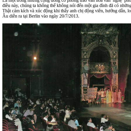
Là một trong những cộng đồng có phong trào văn hóa văn nghệ phong
điều này, chúng ta không thể không nói đến một gia đình đã có nh
Thật cảm kích và xúc động khi thấy anh chị động viên, hướng dẫn, l
Âu diễn ra tại Berlin vào ngày 20/7/2013.