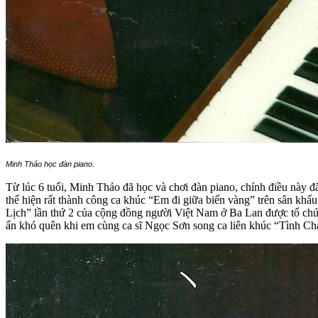
Minh Thảo học đàn piano.
Từ lúc 6 tuổi, Minh Thảo đã học và chơi đàn piano, chính điều này
thể hiện rất thành công ca khúc “Em đi giữa biển vàng” trên sân k
Lịch” lần thứ 2 của cộng đồng người Việt Nam ở Ba Lan được tổ chức
ấn khó quên khi em cùng ca sĩ Ngọc Sơn song ca liên khúc “Tình Cha