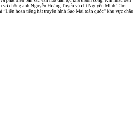
 phát triển bản sắc văn hóa dân tộc khá thành công. Khi nhắc đến
a đình vợ chồng anh Nguyễn Hoàng Tuyển và chị Nguyễn Minh Tâm.
hi “Liên hoan tiếng hát truyền hình Sao Mai toàn quốc” khu vực châu