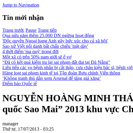
Jump to Navigation
Tin mới nhận
Trang trước
Pause
Trang tiếp
Qua nửa năm thêm 25.000 DN ngừng hoạt động
'Độc quyền Ngoại hạng Anh gây bức xúc cho cả xã hội'
Sao xứ Việt nổi danh bất chấp chiêu 'mặt dày'
4 thời điểm 'ma quỷ' trong đời
Một xã có trên 50% nam giới sẽ ế vợ
“Đã có kết quả kiểm tra lại sai phạm đất đai tại Đà Nẵng”
Liên tiếp các vụ bệnh nhân bị cắt thận, cưa chân kiện bác sĩ, bệnh việ
Hàng loạt sai phạm kinh tế tại Tập đoàn Bưu chính Viễn thông
‘Không tranh thủ dân xem Arsenal để tăng giá xăng’
Điểm báo Quốc tế
NGUYỄN HOÀNG MINH THẢO – Thí
quốc Sao Mai” 2013 khu vực C
manager
Thứ tư, 17/07/2013 - 03:25