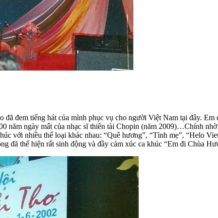
o đã đem tiếng hát của mình phục vụ cho người Việt Nam tại đây. Em đ
200 năm ngày mất của nhạc sĩ thiên tài Chopin (năm 2009)…Chính nh
 khúc với nhiều thể loại khác nhau: “Quê hương”, “Tình mẹ”, “Helo Vi
ng đã thể hiện rất sinh động và đầy cảm xúc ca khúc “Em đi Chùa H