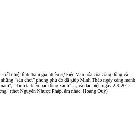
ã rất nhiệt tình tham gia nhiều sự kiện Văn hóa của cộng đồng và
ờ những “sân chơi” phong phú đó đã giúp Minh Thảo ngày càng mạnh
etnam”, “Tình ta biển bạc đồng xanh”…, và đặc biệt, ngày 2-9-2012
ương” (thơ: Nguyễn Nhược Pháp, âm nhạc: Hoàng Quý)