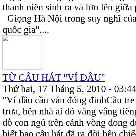
thanh niên sinh ra và lớn lên giữa
Giọng Hà Nội trong suy nghĩ của
quốc gia"....
TỪ CÂU HÁT "VÍ DẦU"
Thứ hai, 17 Tháng 5, 2010 - 03:4
"Ví dầu cầu ván đóng đinhCầu tre
trưa, bên nhà ai đó văng vẳng tiế
dỗ con ngủ trên cánh võng đong đư
biết bao câu hát đã ra đời bên chi