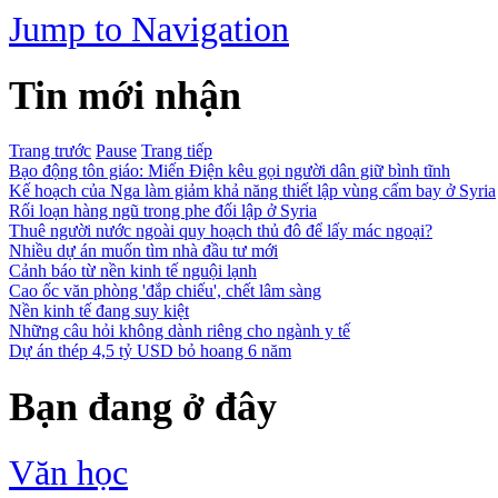
Jump to Navigation
Tin mới nhận
Trang trước
Pause
Trang tiếp
Bạo động tôn giáo: Miến Điện kêu gọi người dân giữ bình tĩnh
Kế hoạch của Nga làm giảm khả năng thiết lập vùng cấm bay ở Syria
Rối loạn hàng ngũ trong phe đối lập ở Syria
Thuê người nước ngoài quy hoạch thủ đô để lấy mác ngoại?
Nhiều dự án muốn tìm nhà đầu tư mới
Cảnh báo từ nền kinh tế nguội lạnh
Cao ốc văn phòng 'đắp chiếu', chết lâm sàng
Nền kinh tế đang suy kiệt
Những câu hỏi không dành riêng cho ngành y tế
Dự án thép 4,5 tỷ USD bỏ hoang 6 năm
Bạn đang ở đây
Văn học