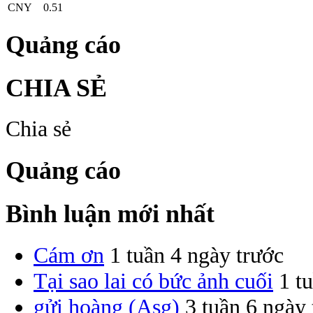
CNY
0.51
Quảng cáo
CHIA SẺ
Chia sẻ
Quảng cáo
Bình luận mới nhất
Cám ơn
1 tuần 4 ngày trước
Tại sao lai có bức ảnh cuối
1 t
gửi hoàng (Asg)
3 tuần 6 ngày