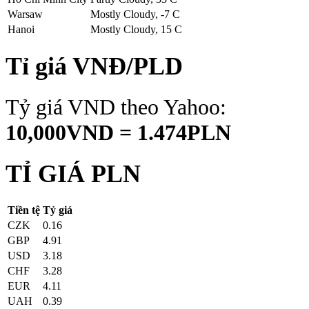
Warsaw
Mostly Cloudy, -7 C
Hanoi
Mostly Cloudy, 15 C
Tỉ giá VNĐ/PLD
Tỷ giá VND theo Yahoo:
10,000VND = 1.474PLN
TỈ GIÁ PLN
Tiền tệ
Tỷ giá
CZK
0.16
GBP
4.91
USD
3.18
CHF
3.28
EUR
4.11
UAH
0.39