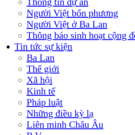
Thông tin dự án
Người Việt bốn phương
Người Việt ở Ba Lan
Thông báo sinh hoạt cộng 
Tin tức sự kiện
Ba Lan
Thế giới
Xã hội
Kinh tế
Pháp luật
Những điều kỳ lạ
Liên minh Châu Âu