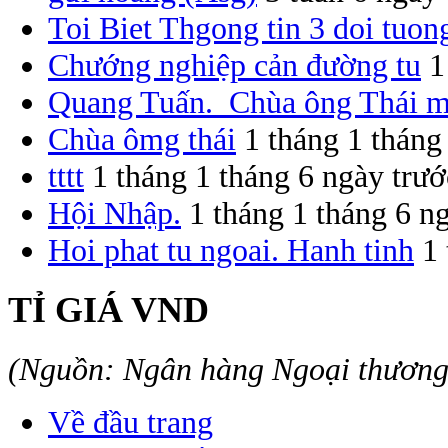
Toi Biet Thgong tin 3 doi tuon
Chướng nghiệp cản đường tu
1
Quang Tuấn. Chùa ông Thái 
Chùa ômg thái
1 tháng 1 tháng
tttt
1 tháng 1 tháng 6 ngày trướ
Hội Nhập.
1 tháng 1 tháng 6 n
Hoi phat tu ngoai. Hanh tinh
1 
TỈ GIÁ VND
(Nguồn: Ngân hàng Ngoại thươn
Về đầu trang