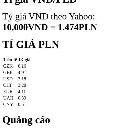
Tỷ giá VND theo Yahoo:
10,000VND = 1.474PLN
TỈ GIÁ PLN
Tiền tệ
Tỷ giá
CZK
0.16
GBP
4.91
USD
3.18
CHF
3.28
EUR
4.11
UAH
0.39
CNY
0.51
Quảng cáo