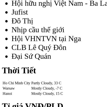
Hội hữu nghị Việt Nam - Ba L
Jufist
Đô Thị
Nhịp cầu thế giới
Hội VHNTVN tại Nga
CLB Lê Quý Đôn
Đại Sứ Quán
Thời Tiết
Ho Chi Minh City
Partly Cloudy, 33 C
Warsaw
Mostly Cloudy, -7 C
Hanoi
Mostly Cloudy, 15 C
Tỉ giá VNĐ/PLD