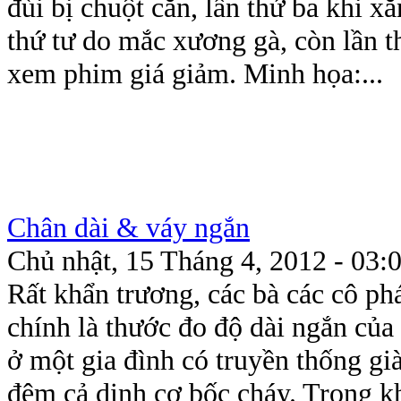
đùi bị chuột cắn, lần thứ ba khi x
thứ tư do mắc xương gà, còn lần 
xem phim giá giảm. Minh họa:...
Chân dài & váy ngắn
Chủ nhật, 15 Tháng 4, 2012 - 03:
Rất khẩn trương, các bà các cô phá
chính là thước đo độ dài ngắn của
ở một gia đình có truyền thống gi
đêm cả dinh cơ bốc cháy. Trong k