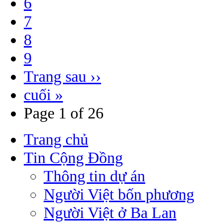
6
7
8
9
Trang sau ››
cuối »
Page 1 of 26
Trang chủ
Tin Cộng Đồng
Thông tin dự án
Người Việt bốn phương
Người Việt ở Ba Lan