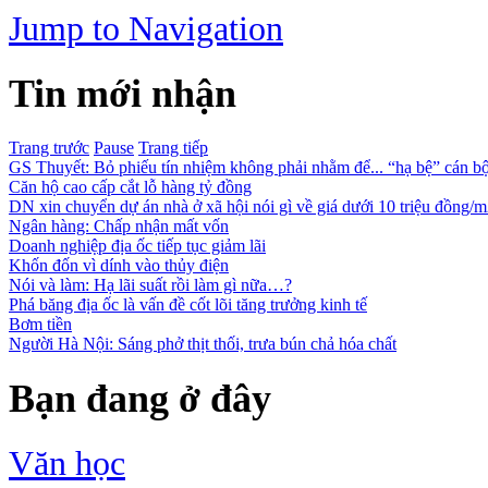
Jump to Navigation
Tin mới nhận
Trang trước
Pause
Trang tiếp
GS Thuyết: Bỏ phiếu tín nhiệm không phải nhằm để... “hạ bệ” cán bô
Căn hộ cao cấp cắt lỗ hàng tỷ đồng
DN xin chuyển dự án nhà ở xã hội nói gì về giá dưới 10 triệu đồng/
Ngân hàng: Chấp nhận mất vốn
Doanh nghiệp địa ốc tiếp tục giảm lãi
Khốn đốn vì dính vào thủy điện
Nói và làm: Hạ lãi suất rồi làm gì nữa…?
Phá băng địa ốc là vấn đề cốt lõi tăng trưởng kinh tế
Bơm tiền
Người Hà Nội: Sáng phở thịt thối, trưa bún chả hóa chất
Bạn đang ở đây
Văn học