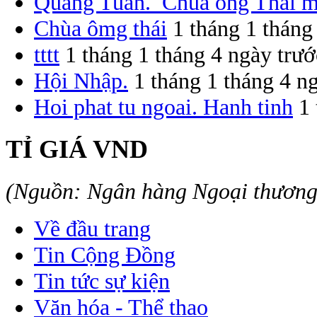
Quang Tuấn. Chùa ông Thái 
Chùa ômg thái
1 tháng 1 tháng
tttt
1 tháng 1 tháng 4 ngày trướ
Hội Nhập.
1 tháng 1 tháng 4 n
Hoi phat tu ngoai. Hanh tinh
1
TỈ GIÁ VND
(Nguồn: Ngân hàng Ngoại thươn
Về đầu trang
Tin Cộng Đồng
Tin tức sự kiện
Văn hóa - Thể thao