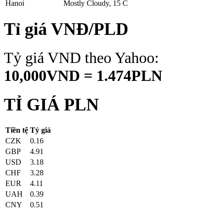
Hanoi
Mostly Cloudy, 15 C
Tỉ giá VNĐ/PLD
Tỷ giá VND theo Yahoo:
10,000VND = 1.474PLN
TỈ GIÁ PLN
Tiền tệ
Tỷ giá
CZK
0.16
GBP
4.91
USD
3.18
CHF
3.28
EUR
4.11
UAH
0.39
CNY
0.51