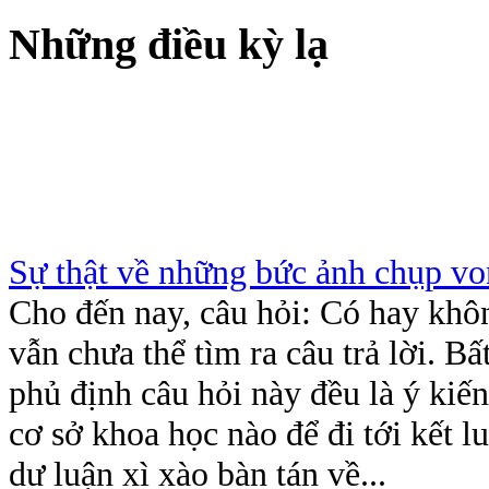
Những điều kỳ lạ
Sự thật về những bức ảnh chụp v
Cho đến nay, câu hỏi: Có hay không
vẫn chưa thể tìm ra câu trả lời. B
phủ định câu hỏi này đều là ý kiế
cơ sở khoa học nào để đi tới kết l
dư luận xì xào bàn tán về...