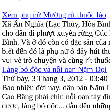
Xem phụ nữ Mường rít thuốc lào
Xã Ân Nghĩa (Lạc Thủy, Hòa Bình
cho dân đi phượt xuyên rừng Cúc
Bình. Và ở đó còn có đặc sản của
biết đến đó là phụ nữ ở đây hút t
vui vẻ trò chuyện và cùng rít thuố
Làng bỏ độc và nỗi oan Nặm Dọi
Thứ bảy, 3 Tháng 3, 2012 - 03:40
Bao nhiêu đời nay, dân bản Nặm 
Cao Bằng phải chịu nỗi oan tày đì
dược, làng bỏ độc... dẫn đến nhữ