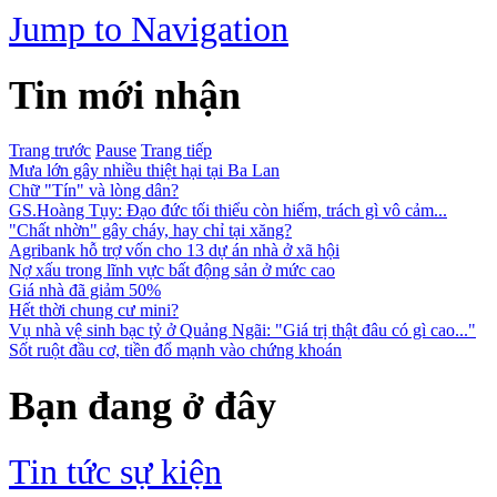
Jump to Navigation
Tin mới nhận
Trang trước
Pause
Trang tiếp
Mưa lớn gây nhiều thiệt hại tại Ba Lan
Chữ "Tín" và lòng dân?
GS.Hoàng Tụy: Đạo đức tối thiểu còn hiếm, trách gì vô cảm...
"Chất nhờn" gây cháy, hay chỉ tại xăng?
Agribank hỗ trợ vốn cho 13 dự án nhà ở xã hội
Nợ xấu trong lĩnh vực bất động sản ở mức cao
Giá nhà đã giảm 50%
Hết thời chung cư mini?
Vụ nhà vệ sinh bạc tỷ ở Quảng Ngãi: "Giá trị thật đâu có gì cao..."
Sốt ruột đầu cơ, tiền đổ mạnh vào chứng khoán
Bạn đang ở đây
Tin tức sự kiện