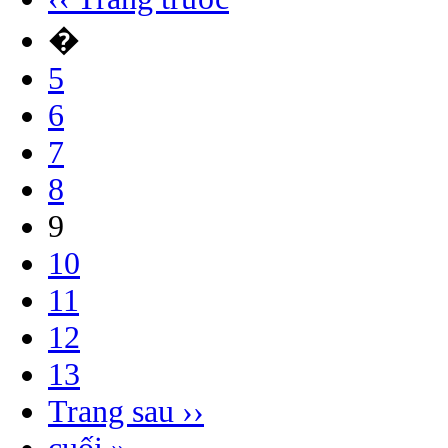
�
5
6
7
8
9
10
11
12
13
Trang sau ››
cuối »