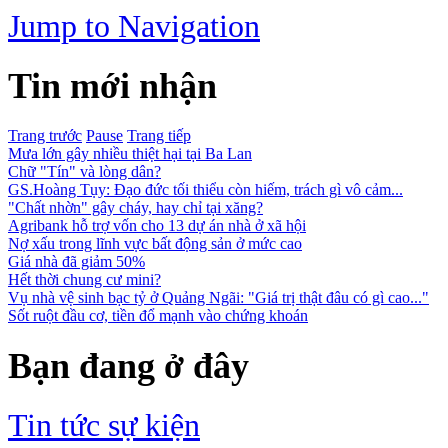
Jump to Navigation
Tin mới nhận
Trang trước
Pause
Trang tiếp
Mưa lớn gây nhiều thiệt hại tại Ba Lan
Chữ "Tín" và lòng dân?
GS.Hoàng Tụy: Đạo đức tối thiểu còn hiếm, trách gì vô cảm...
"Chất nhờn" gây cháy, hay chỉ tại xăng?
Agribank hỗ trợ vốn cho 13 dự án nhà ở xã hội
Nợ xấu trong lĩnh vực bất động sản ở mức cao
Giá nhà đã giảm 50%
Hết thời chung cư mini?
Vụ nhà vệ sinh bạc tỷ ở Quảng Ngãi: "Giá trị thật đâu có gì cao..."
Sốt ruột đầu cơ, tiền đổ mạnh vào chứng khoán
Bạn đang ở đây
Tin tức sự kiện