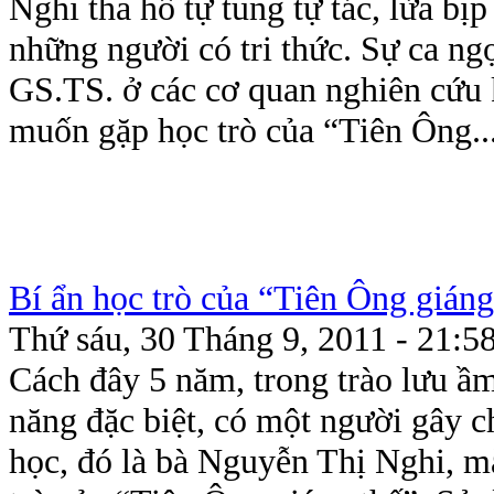
Nghi tha hồ tự tung tự tác, lừa b
những người có tri thức. Sự ca ngợ
GS.TS. ở các cơ quan nghiên cứu k
muốn gặp học trò của “Tiên Ông..
Bí ẩn học trò của “Tiên Ông gián
Thứ sáu, 30 Tháng 9, 2011 - 21:5
Cách đây 5 năm, trong trào lưu ầm
năng đặc biệt, có một người gây c
học, đó là bà Nguyễn Thị Nghi, m