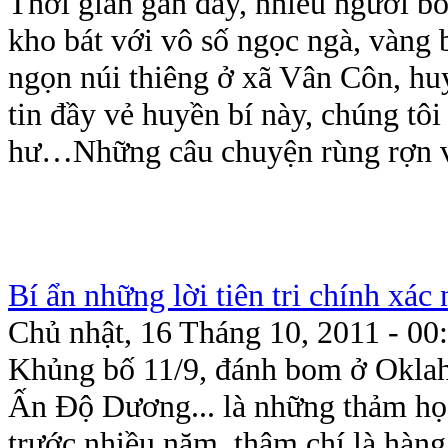
Thời gian gần đây, nhiều người b
kho bát với vô số ngọc ngà, vàng 
ngọn núi thiêng ở xã Vân Côn, h
tin đầy vẻ huyền bí này, chúng tôi
hư…Những câu chuyện rùng rợn v
Bí ẩn những lời tiên tri chính xác 
Chủ nhật, 16 Tháng 10, 2011 - 00
Khủng bố 11/9, đánh bom ở Oklaho
Ấn Độ Dương... là những thảm họa
trước nhiều năm, thậm chí là hàng 