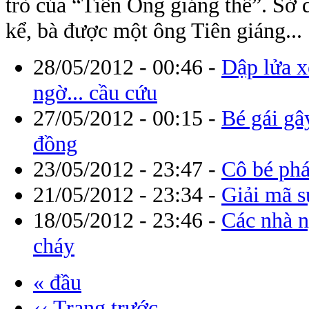
trò của “Tiên Ông giáng thế”. Sở d
kể, bà được một ông Tiên giáng...
28/05/2012 - 00:46
-
Dập lửa x
ngờ... cầu cứu
27/05/2012 - 00:15
-
Bé gái gâ
đồng
23/05/2012 - 23:47
-
Cô bé phá
21/05/2012 - 23:34
-
Giải mã sự
18/05/2012 - 23:46
-
Các nhà n
cháy
« đầu
‹‹ Trang trước