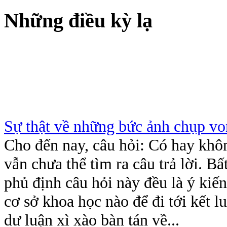
Những điều kỳ lạ
Sự thật về những bức ảnh chụp v
Cho đến nay, câu hỏi: Có hay không
vẫn chưa thể tìm ra câu trả lời. B
phủ định câu hỏi này đều là ý kiế
cơ sở khoa học nào để đi tới kết l
dư luận xì xào bàn tán về...