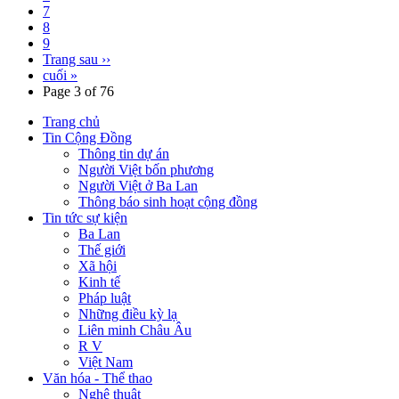
7
8
9
Trang sau ››
cuối »
Page 3 of 76
Trang chủ
Tin Cộng Đồng
Thông tin dự án
Người Việt bốn phương
Người Việt ở Ba Lan
Thông báo sinh hoạt cộng đồng
Tin tức sự kiện
Ba Lan
Thế giới
Xã hội
Kinh tế
Pháp luật
Những điều kỳ lạ
Liên minh Châu Âu
R V
Việt Nam
Văn hóa - Thể thao
Nghệ thuật