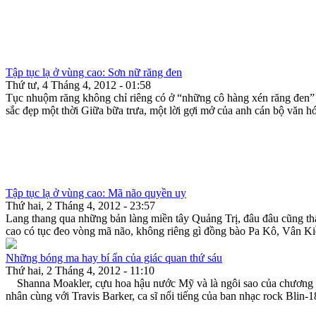
Tập tục lạ ở vùng cao: Sơn nữ răng đen
Thứ tư, 4 Tháng 4, 2012 - 01:58
Tục nhuộm răng không chỉ riêng có ở “những cô hàng xén răng đen”
sắc đẹp một thời Giữa bữa trưa, một lời gợi mở của anh cán bộ văn h
Tập tục lạ ở vùng cao: Mã não quyền uy
Thứ hai, 2 Tháng 4, 2012 - 23:57
Lang thang qua những bản làng miền tây Quảng Trị, đâu đâu cũng th
cao có tục đeo vòng mã não, không riêng gì đồng bào Pa Kô, Vân Ki
Những bóng ma hay bí ẩn của giác quan thứ sáu
Thứ hai, 2 Tháng 4, 2012 - 11:10
Shanna Moakler, cựu hoa hậu nước Mỹ và là ngôi sao của chương trìn
nhân cùng với Travis Barker, ca sĩ nổi tiếng của ban nhạc rock Blin-1