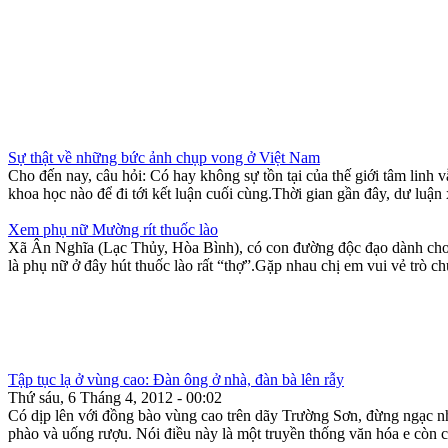
Sự thật về những bức ảnh chụp vong ở Việt Nam
Cho đến nay, câu hỏi: Có hay không sự tồn tại của thế giới tâm linh v
khoa học nào để đi tới kết luận cuối cùng.Thời gian gần đây, dư luận x
Xem phụ nữ Mường rít thuốc lào
Xã Ân Nghĩa (Lạc Thủy, Hòa Bình), có con đường độc đạo dành cho 
là phụ nữ ở đây hút thuốc lào rất “thợ”.Gặp nhau chị em vui vẻ trò ch
Tập tục lạ ở vùng cao: Đàn ông ở nhà, đàn bà lên rẫy
Thứ sáu, 6 Tháng 4, 2012 - 00:02
Có dịp lên với đồng bào vùng cao trên dãy Trường Sơn, đừng ngạc nhi
phào và uống rượu. Nói điều này là một truyền thống văn hóa e còn c