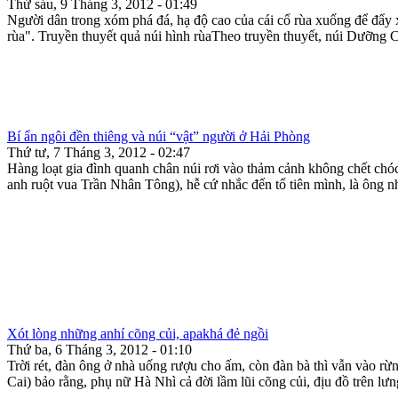
Thứ sáu, 9 Tháng 3, 2012 - 01:49
Người dân trong xóm phá đá, hạ độ cao của cái cổ rùa xuống để đẩy
rùa". Truyền thuyết quả núi hình rùaTheo truyền thuyết, núi Dưỡng
Bí ẩn ngôi đền thiêng và núi “vật” người ở Hải Phòng
Thứ tư, 7 Tháng 3, 2012 - 02:47
Hàng loạt gia đình quanh chân núi rơi vào thảm cảnh không chết chóc
anh ruột vua Trần Nhân Tông), hễ cứ nhắc đến tổ tiên mình, là ông nh
Xót lòng những anhí cõng củi, apakhá đẻ ngồi
Thứ ba, 6 Tháng 3, 2012 - 01:10
Trời rét, đàn ông ở nhà uống rượu cho ấm, còn đàn bà thì vẫn vào rừ
Cai) bảo rằng, phụ nữ Hà Nhì cả đời lầm lũi cõng củi, địu đồ trên lưn