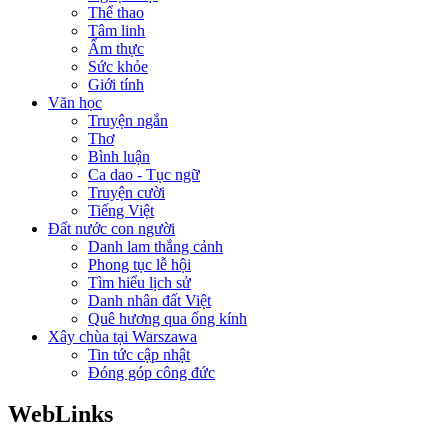
Thể thao
Tâm linh
Ẩm thực
Sức khỏe
Giới tính
Văn học
Truyện ngắn
Thơ
Bình luận
Ca dao - Tục ngữ
Truyện cười
Tiếng Việt
Đất nước con người
Danh lam thắng cảnh
Phong tục lễ hội
Tìm hiểu lịch sử
Danh nhân đất Việt
Quê hương qua ống kính
Xây chùa tại Warszawa
Tin tức cập nhật
Đóng góp công đức
WebLinks