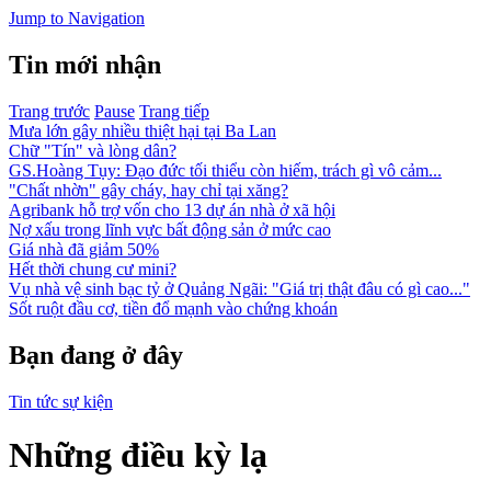
Jump to Navigation
Tin mới nhận
Trang trước
Pause
Trang tiếp
Mưa lớn gây nhiều thiệt hại tại Ba Lan
Chữ "Tín" và lòng dân?
GS.Hoàng Tụy: Đạo đức tối thiểu còn hiếm, trách gì vô cảm...
"Chất nhờn" gây cháy, hay chỉ tại xăng?
Agribank hỗ trợ vốn cho 13 dự án nhà ở xã hội
Nợ xấu trong lĩnh vực bất động sản ở mức cao
Giá nhà đã giảm 50%
Hết thời chung cư mini?
Vụ nhà vệ sinh bạc tỷ ở Quảng Ngãi: "Giá trị thật đâu có gì cao..."
Sốt ruột đầu cơ, tiền đổ mạnh vào chứng khoán
Bạn đang ở đây
Tin tức sự kiện
Những điều kỳ lạ