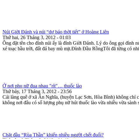
Núi Giời Đánh và núi “dự báo thời tiết” ở Hoàng Liên
Thứ hai, 26 Tháng 3, 2012 - 01:03
Ông đặt tên cho đỉnh núi ấy là đỉnh Giời Đánh. Lý do ông gọi đỉnh n
xé toạc bầu trời, đất đá bay mù mịt.Đỉnh Đầu RồngTôi đã từng có nhi
Ở nơi phụ nữ đua nhau "rít"… thuốc lào
Thứ bảy, 17 Tháng 3, 2012 - 23:56
Cái làng quê ở xã Ân Nghĩa, (huyện Lạc Sơn, Hòa Bình) không chỉ có
không nơi đâu có số lượng phụ nữ hút thuốc lào vừa nhiều vừa sành 
Chặt đầu “Rùa Thần” khiến nhiều người chết đuối?