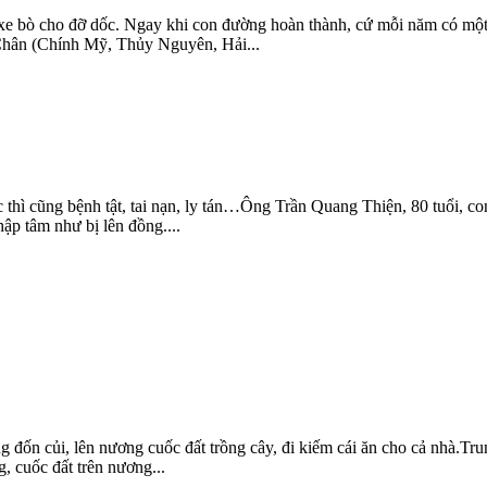
 xe bò cho đỡ dốc. Ngay khi con đường hoàn thành, cứ mỗi năm có một 
 Chân (Chính Mỹ, Thủy Nguyên, Hải...
 thì cũng bệnh tật, tai nạn, ly tán…Ông Trần Quang Thiện, 80 tuổi, co
ập tâm như bị lên đồng....
ng đốn củi, lên nương cuốc đất trồng cây, đi kiếm cái ăn cho cả nhà.T
g, cuốc đất trên nương...