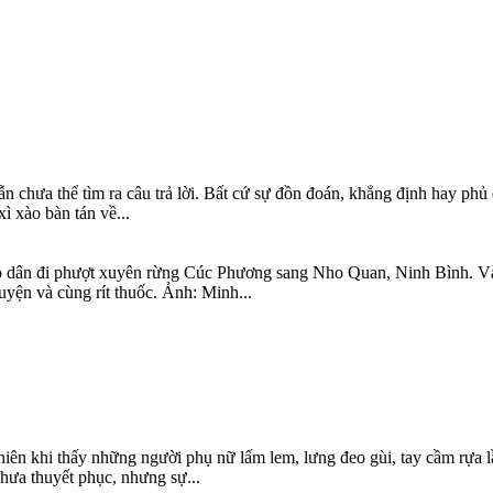
ẫn chưa thể tìm ra câu trả lời. Bất cứ sự đồn đoán, khẳng định hay phủ
ì xào bàn tán về...
dân đi phượt xuyên rừng Cúc Phương sang Nho Quan, Ninh Bình. Và ở
uyện và cùng rít thuốc. Ảnh: Minh...
ên khi thấy những người phụ nữ lấm lem, lưng đeo gùi, tay cầm rựa lầm
hưa thuyết phục, nhưng sự...