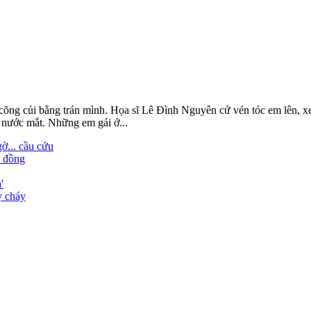
 cõng củi bằng trán mình. Họa sĩ Lê Đình Nguyên cứ vén tóc em lên, x
ơi nước mắt. Những em gái ở...
ờ... cầu cứu
t đồng
'
y cháy