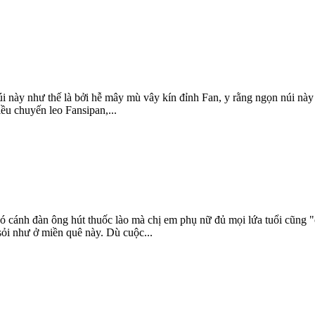
úi này như thế là bởi hễ mây mù vây kín đỉnh Fan, y rằng ngọn núi này
ều chuyến leo Fansipan,...
 cánh đàn ông hút thuốc lào mà chị em phụ nữ đủ mọi lứa tuổi cũng "c
sỏi như ở miền quê này. Dù cuộc...