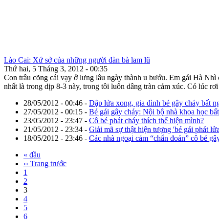
Lào Cai: Xứ sở của những người đàn bà lam lũ
Thứ hai, 5 Tháng 3, 2012 - 00:35
Con trâu cõng cái vạy ở lưng lâu ngày thành u bướu. Em gái Hà Nhì
nhất là trong dịp 8-3 này, trong tôi luôn dâng tràn cảm xúc. Có lúc r
28/05/2012 - 00:46
-
Dập lửa xong, gia đình bé gây cháy bất ng
27/05/2012 - 00:15
-
Bé gái gây cháy: Nội bộ nhà khoa học bấ
23/05/2012 - 23:47
-
Cô bé phát cháy thích thể hiện mình?
21/05/2012 - 23:34
-
Giải mã sự thật hiện tượng 'bé gái phát lửa
18/05/2012 - 23:46
-
Các nhà ngoại cảm “chẩn đoán” cô bé gâ
« đầu
‹‹ Trang trước
1
2
3
4
5
6