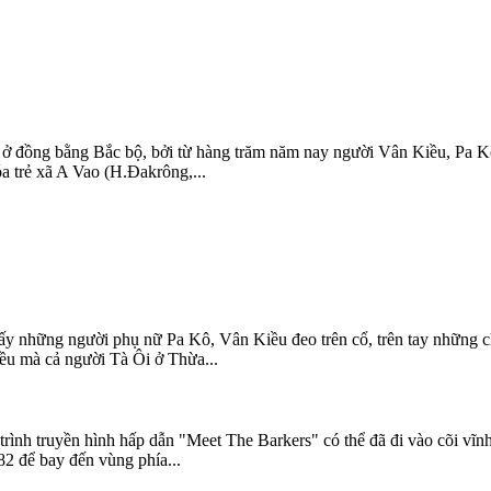
 ở đồng bằng Bắc bộ, bởi từ hàng trăm năm nay người Vân Kiều, Pa K
óa trẻ xã A Vao (H.Đakrông,...
ấy những người phụ nữ Pa Kô, Vân Kiều đeo trên cổ, trên tay những c
ều mà cả người Tà Ôi ở Thừa...
h truyền hình hấp dẫn "Meet The Barkers" có thể đã đi vào cõi vĩnh 
82 để bay đến vùng phía...