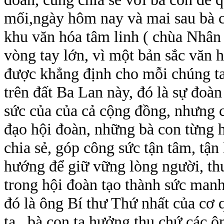
mối,ngày hôm nay và mai sau bà c
khu văn hóa tâm linh ( chùa Nhân 
vòng tay lớn, vì một bản sắc văn h
được khẳng định cho mỗi chúng ta
trên đất Ba Lan này, đó là sự đoàn
sức của của cả cộng đồng, nhưng 
đạo hội đoàn, những bà con từng h
chia sẻ, góp công sức tận tâm, tận
hướng để giữ vững lòng người, thu
trong hội đoàn tạo thành sức man
đó là ông Bí thư Thứ nhất của cơ 
ta , bà con ta hưởng thụ chứ các 