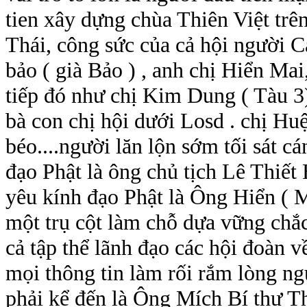
tien xây dựng chùa Thiên Việt trê
Thái, công sức của cả hội người Ca
bảo ( già Bảo ) , anh chị Hiển Mai,
tiếp đó như chị Kim Dung ( Tàu 3)
bà con chị hội dưới Losd . chị H
béo....người lăn lộn sớm tối sát 
đạo Phật là ông chủ tịch Lê Thiế
yêu kính đạo Phật là Ông Hiển ( M
một trụ cột làm chỗ dựa vững chắc
cả tập thể lãnh đạo các hội đoàn 
mọi thông tin làm rối rắm lòng ng
phải kể đến là Ông Mích Bí thư Th