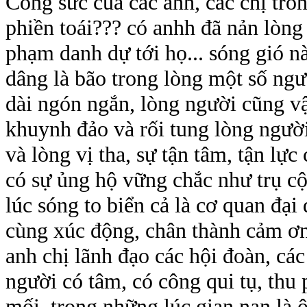
Công sức của các anh, các chị tr
phiền toái??? có anhh đã nản lòng
phạm danh dự tới họ... sóng gió nà
dâng là bão trong lòng một số ngườ
dài ngón ngắn, lòng người cũng v
khuynh đảo và rối tung lòng người.
và lòng vị tha, sự tận tâm, tận lự
có sự ủng hộ vững chắc như trụ cộ
lúc sóng to biển cả là cơ quan đại 
cùng xúc động, chân thành cảm ơn 
anh chị lãnh đạo các hội đoàn, cá
người có tâm, có công qui tụ, thu
mối trong những lúc gian nan là ô