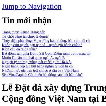
Jump to Navigation
Tin mới nhận
Trang trước
Pause
Trang tiếp
Từ chối bằng tại chức là đúng?
Thủy điện phá rừng: Vụ trưởng bảo không, báo cáo nói có
Không cứu người gặp nạn vì... ngoài giờ hành chính?
Kích cầu đã đụng trần?
Bất động sản phía Đông Sài Gòn: Điểm sáng trong màu tối
Muốn làm ăn thì phải quen ngài A, ngài B
Nghịch lý những "vùng đất chết" giữa Hà Nội
Ngân hàng tiếp tục hụt hàng nghìn tỷ vốn tự có
Những mức giá trên trời chỉ có ở sân bay Việt Nam
Sếp VinaCapital: Cổ phiếu bất động sản “rất hấp dẫn”
Lễ Đặt đá xây dựng Trung
Cộng đồng Việt Nam tại 