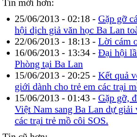
Tin mới hơn:
25/06/2013 - 02:18
-
Gặp gỡ cá
hội dịch giả văn học Ba Lan toà
22/06/2013 - 18:13
-
Lời cám 
16/06/2013 - 13:34
-
Đại hội l
Phòng tại Ba Lan
15/06/2013 - 20:25
-
Kết quả v
giới dành cho trẻ em các trại m
15/06/2013 - 01:43
-
Gặp gỡ, đ
Việt Nam sang Ba Lan dự giải v
các trại trẻ mồ côi SOS.
Tin cũ hơn: