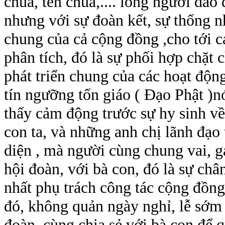
chùa, tên chùa,.... lòng người dao đ
nhưng với sự đoàn kết, sự thống nh
chung của cả cộng đồng ,cho tới c
phân tích, đó là sự phối hợp chặt
phát triển chung của các hoạt độn
tín ngưỡng tốn giáo ( Đạo Phật )nó
thấy cảm động trước sự hy sinh về 
con ta, và những anh chị lãnh đạo 
diện , mà người cùng chung vai, g
hội đoàn, với bà con, đó là sự châ
nhất phụ trách công tác cộng đồng
đó, không quản ngày nghỉ, lễ sớm
đoàn, cùng chia sẻ với bà con để 