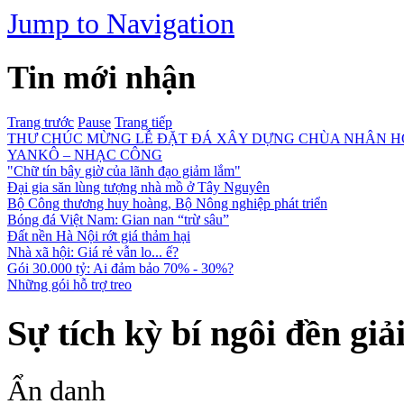
Jump to Navigation
Tin mới nhận
Trang trước
Pause
Trang tiếp
THƯ CHÚC MỪNG LỄ ĐẶT ĐÁ XÂY DỰNG CHÙA NHÂN HOÀ
YANKÔ – NHẠC CÔNG
"Chữ tín bây giờ của lãnh đạo giảm lắm"
Đại gia săn lùng tượng nhà mồ ở Tây Nguyên
Bộ Công thương huy hoàng, Bộ Nông nghiệp phát triển
Bóng đá Việt Nam: Gian nan “trừ sâu”
Đất nền Hà Nội rớt giá thảm hại
Nhà xã hội: Giá rẻ vẫn lo... ế?
Gói 30.000 tỷ: Ai đảm bảo 70% - 30%?
Những gói hỗ trợ treo
Sự tích kỳ bí ngôi đền giả
Ẩn danh