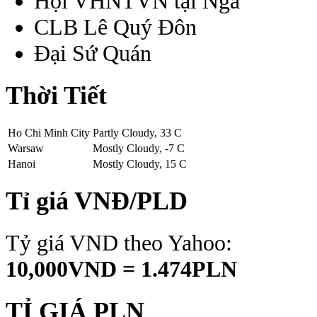
Hội VHNTVN tại Nga
CLB Lê Quý Đôn
Đại Sứ Quán
Thời Tiết
Ho Chi Minh City
Partly Cloudy, 33 C
Warsaw
Mostly Cloudy, -7 C
Hanoi
Mostly Cloudy, 15 C
Tỉ giá VNĐ/PLD
Tỷ giá VND theo Yahoo:
10,000VND = 1.474PLN
TỈ GIÁ PLN