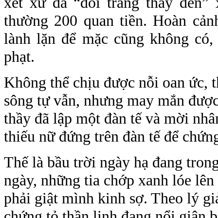
xét xử đã “đổi trắng thay đen” 
thường 200 quan tiền. Hoàn cản
lành lặn để mặc cũng không có, t
phạt.
Không thể chịu được nỗi oan ức, 
sông tự vẫn, nhưng may mắn được 
thầy đã lập một đàn tế và mời nhâ
thiếu nữ đứng trên đàn tế để chứn
Thế là bầu trời ngày hạ đang tron
ngày, những tia chớp xanh lóe lê
phải giật mình kinh sợ. Theo lý gi
chứng tỏ thần linh đang nổi giận 