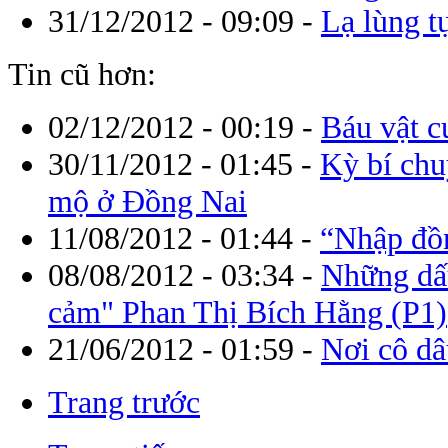
31/12/2012 - 09:09
-
Lạ lùng t
Tin cũ hơn:
02/12/2012 - 00:19
-
Báu vật c
30/11/2012 - 01:45
-
Kỳ bí chu
mộ ở Đồng Nai
11/08/2012 - 01:44
-
“Nhập đồn
08/08/2012 - 03:34
-
Những dấu
cảm" Phan Thị Bích Hằng (P1)
21/06/2012 - 01:59
-
Nơi cô d
Trang trước