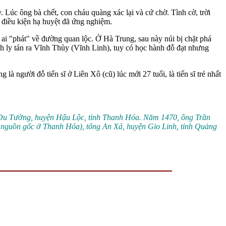
. Lúc ông bà chết, con cháu quàng xác lại và cứ chờ. Tình cờ, trời
 điều kiện hạ huyệt đã ứng nghiệm.
ai "phát" về đường quan lộc. Ở Hà Trung, sau này núi bị chặt phá
h ly tán ra Vĩnh Thủy (Vĩnh Linh), tuy có học hành đỗ đạt nhưng
à người đỗ tiến sĩ ở Liên Xô (cũ) lúc mới 27 tuổi, là tiến sĩ trẻ nhất
g Du Tường, huyện Hậu Lộc, tỉnh Thanh Hóa. Năm 1470, ông Trần
ớ nguồn gốc ở Thanh Hóa), tổng An Xá, huyện Gio Linh, tỉnh Quảng