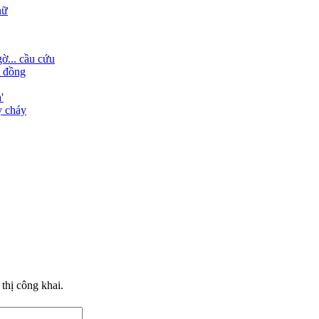
nữ
ờ... cầu cứu
t đồng
'
y cháy
thị công khai.