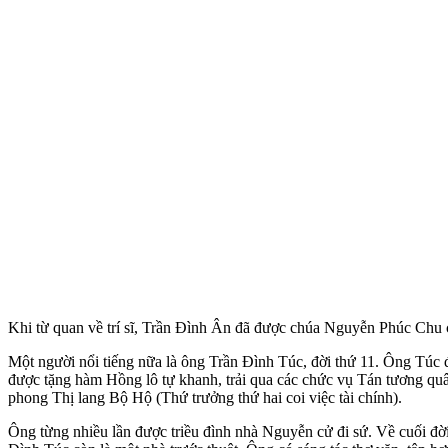
Khi từ quan về trí sĩ, Trần Đình Ân đã được chúa Nguyễn Phúc Chu cấ
Một người nổi tiếng nữa là ông Trần Đình Túc, đời thứ 11. Ông Túc
được tặng hàm Hồng lô tự khanh, trải qua các chức vụ Tán tương quân
phong Thị lang Bộ Hộ (Thứ trưởng thứ hai coi việc tài chính).
Ông từng nhiều lần được triều đình nhà Nguyễn cử đi sứ. Về cuối đời