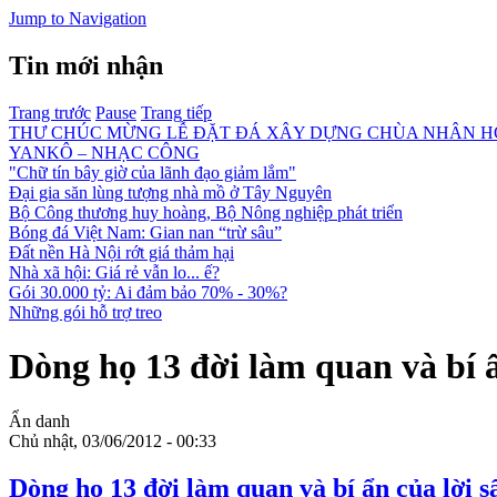
Jump to Navigation
Tin mới nhận
Trang trước
Pause
Trang tiếp
THƯ CHÚC MỪNG LỄ ĐẶT ĐÁ XÂY DỰNG CHÙA NHÂN HOÀ
YANKÔ – NHẠC CÔNG
"Chữ tín bây giờ của lãnh đạo giảm lắm"
Đại gia săn lùng tượng nhà mồ ở Tây Nguyên
Bộ Công thương huy hoàng, Bộ Nông nghiệp phát triển
Bóng đá Việt Nam: Gian nan “trừ sâu”
Đất nền Hà Nội rớt giá thảm hại
Nhà xã hội: Giá rẻ vẫn lo... ế?
Gói 30.000 tỷ: Ai đảm bảo 70% - 30%?
Những gói hỗ trợ treo
Dòng họ 13 đời làm quan và bí 
Ẩn danh
Chủ nhật, 03/06/2012 - 00:33
Dòng họ 13 đời làm quan và bí ẩn của lời 