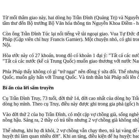
Từ mối thâm giao này, hai dòng họ Trần Đình (Quảng Trị) và Nguyễn
tâm thư đến Bộ trưởng Bộ Văn hóa thông tin Nguyễn Khoa Điềm - hậ
Còn ông Trần Đình Túc lại nổi tiếng về tài ngoại giao. Vua Tự Đức 
Pháp (Gặp viên chỉ huy Francis Garnier). Một chuyện nhỏ, có ghi tr
Nội.
Hòa ước này có 27 khoản, trong đó có khoản 1 đại ý: "Tất cả các nư
"Tất cả các nước (kể cả Trung Quốc) muốn giao thương với nước 
Phía Pháp thấy không có gì "trở ngại" nên đồng ý sửa đổi. Thế nhưn
Quốc, muốn gây hấn với Trung Quốc. Và tinh thần bài Pháp nổi lên ở
Bí ẩn của lời sấm truyền
Cụ Trần Đình Truy, 73 tuổi, đời thứ 14, đời cao nhất của dòng họ T
dòng họ mình. Theo cụ Truy, điều này được ghi trong gia phả (gốc) 
Vào đời thứ 2 của họ Trần Đình, có một cặp vợ chồng già, sống nghèo
nồng hậu. Sáng ra, 2 thầy có trả tiền nhưng 2 vợ chồng già không nhậ
Thế nhưng, khi họ đi khỏi, 2 vợ chồng vẫn chạy theo, trả lại vàng để
huyệt thì làm quan nhiều đời". Khi an táng, điều kiện để hạ huyệt: ba