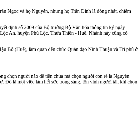
Trần Ngọc và họ Nguyễn, nhưng họ Trần Đình là đông nhất, chiếm
uyết định số 2009 của Bộ trưởng Bộ Văn hóa thông tin ký ngày
xã Lộc An, huyện Phú Lộc, Thừa Thiên - Huế. Nhánh này cũng có
 Hậu Bổ (Huế), làm quan đến chức Quản đạo Ninh Thuận và Tri phủ ở
ông chọn người nào để tiến chúa mà chọn người con rể là Nguyễn
 Đó là một việc làm hết sức trong sáng, tôn vinh người tài, khi chọn