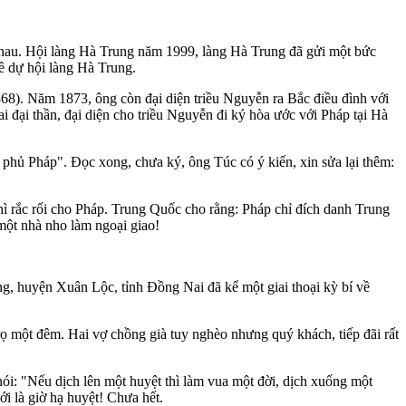
nhau. Hội làng Hà Trung năm 1999, làng Hà Trung đã gửi một bức
 dự hội làng Hà Trung.
68). Năm 1873, ông còn đại diện triều Nguyễn ra Bắc điều đình với
 đại thần, đại diện cho triều Nguyễn đi ký hòa ước với Pháp tại Hà
phủ Pháp". Đọc xong, chưa ký, ông Túc có ý kiến, xin sửa lại thêm:
hì rắc rối cho Pháp. Trung Quốc cho rằng: Pháp chỉ đích danh Trung
một nhà nho làm ngoại giao!
g, huyện Xuân Lộc, tỉnh Đồng Nai đã kể một giai thoại kỳ bí về
rọ một đêm. Hai vợ chồng già tuy nghèo nhưng quý khách, tiếp đãi rất
nói: "Nếu dịch lên một huyệt thì làm vua một đời, dịch xuống một
ới là giờ hạ huyệt! Chưa hết.