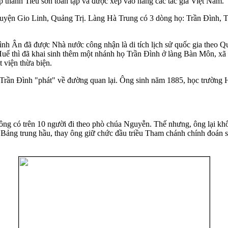
p thành Tiêu sơn toàn tập và được xếp vào hàng các tác gia Việt Nam.
huyện Gio Linh, Quảng Trị. Làng Hà Trung có 3 dòng họ: Trần Đình, 
h Ân đã được Nhà nước công nhận là di tích lịch sử quốc gia theo Q
 Huế thì đã khai sinh thêm một nhánh họ Trần Đình ở làng Bàn Môn, 
 viện thừa biện.
 Trần Đình "phát" về đường quan lại. Ông sinh năm 1885, học trường
ông có trên 10 người đi theo phò chúa Nguyễn. Thế nhưng, ông lại kh
 Bảng trung hầu, thay ông giữ chức đầu triều Tham chánh chính đoán sự.