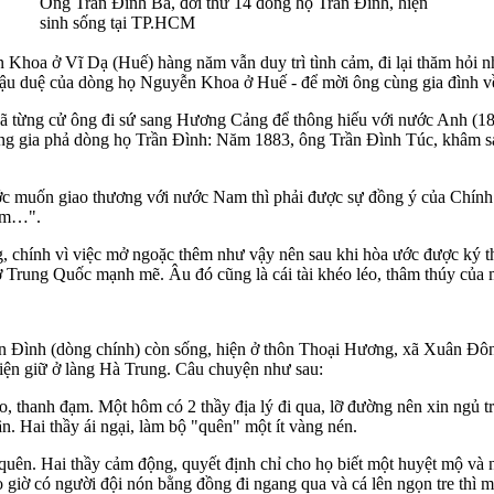
Ông Trần Đình Ba, đời thứ 14 dòng họ Trần Đình, hiện
sinh sống tại TP.HCM
 Khoa ở Vĩ Dạ (Huế) hàng năm vẫn duy trì tình cảm, đi lại thăm hỏi 
u duệ của dòng họ Nguyễn Khoa ở Huế - để mời ông cùng gia đình về
đã từng cử ông đi sứ sang Hương Cảng để thông hiếu với nước Anh (18
ong gia phả dòng họ Trần Đình: Năm 1883, ông Trần Đình Túc, khâm sai
ớc muốn giao thương với nước Nam thì phải được sự đồng ý của Chính 
Nam…".
g, chính vì việc mở ngoặc thêm như vậy nên sau khi hòa ước được ký t
 Trung Quốc mạnh mẽ. Âu đó cũng là cái tài khéo léo, thâm thúy của 
rần Đình (dòng chính) còn sống, hiện ở thôn Thoại Hương, xã Xuân Đôn
hiện giữ ở làng Hà Trung. Câu chuyện như sau:
, thanh đạm. Một hôm có 2 thầy địa lý đi qua, lỡ đường nên xin ngủ t
n. Hai thầy ái ngại, làm bộ "quên" một ít vàng nén.
 quên. Hai thầy cảm động, quyết định chỉ cho họ biết một huyệt mộ và 
o giờ có người đội nón bằng đồng đi ngang qua và cá lên ngọn tre thì m