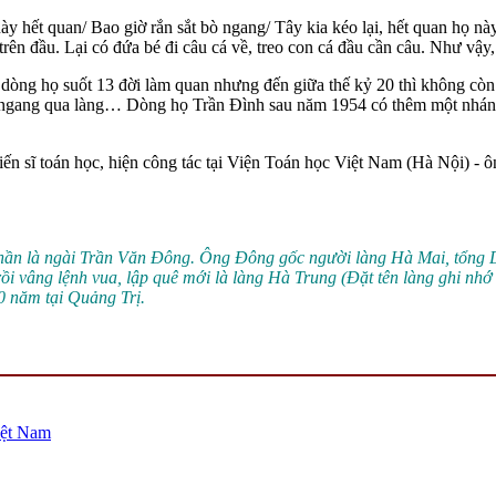
ày hết quan/ Bao giờ rắn sắt bò ngang/ Tây kia kéo lại, hết quan họ này
ên đầu. Lại có đứa bé đi câu cá về, treo con cá đầu cần câu. Như vậy,
 dòng họ suốt 13 đời làm quan nhưng đến giữa thế kỷ 20 thì không còn 
hạy ngang qua làng… Dòng họ Trần Đình sau năm 1954 có thêm một nhán
 sĩ toán học, hiện công tác tại Viện Toán học Việt Nam (Hà Nội) - ông l
i thần là ngài Trần Văn Đông. Ông Đông gốc người làng Hà Mai, tổn
i vâng lệnh vua, lập quê mới là làng Hà Trung (Đặt tên làng ghi nh
00 năm tại Quảng Trị.
iệt Nam