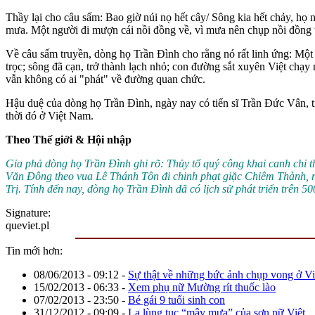
Thầy lại cho câu sấm: Bao giờ núi nọ hết cây/ Sông kia hết chảy, họ n
mưa. Một người đi mượn cái nồi đồng về, vì mưa nên chụp nồi đồng tr
Về câu sấm truyền, dòng họ Trần Đình cho rằng nó rất linh ứng: Một
trọc; sông đã cạn, trở thành lạch nhỏ; con đường sắt xuyên Việt c
vẫn không có ai "phát" về đường quan chức.
Hậu duệ của dòng họ Trần Đình, ngày nay có tiến sĩ Trần Đức Vân, tiến
thời đó ở Việt Nam.
Theo Thế giới & Hội nhập
Gia phả dòng họ Trần Đình ghi rõ: Thủy tổ quý công khai canh ch
Văn Đông theo vua Lê Thánh Tôn đi chinh phạt giặc Chiêm Thành, rồ
Trị. Tính đến nay, dòng họ Trần Đình đã có lịch sử phát triển trên 5
Signature:
queviet.pl
Tin mới hơn:
08/06/2013 - 09:12
-
Sự thật về những bức ảnh chụp vong ở V
15/02/2013 - 06:33
-
Xem phụ nữ Mường rít thuốc lào
07/02/2013 - 23:50
-
Bé gái 9 tuổi sinh con
31/12/2012 - 09:09
-
Lạ lùng tục “mây mưa” của sơn nữ Việt