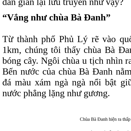
dân gian lại lưu truyền như vậy?
“Vắng như chùa Bà Đanh”
Từ thành phố Phủ Lý rẽ vào quố
1km, chúng tôi thấy chùa Bà Đan
bóng cây. Ngôi chùa u tịch nhìn r
Bến nước của chùa Bà Đanh nằm t
đá màu xám ngà ngà nổi bật gi
nước phẳng lặng như gương.
Chùa Bà Đanh hiện ra thấp 