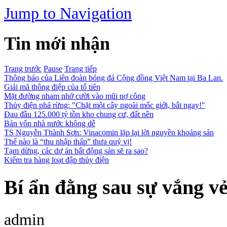
Jump to Navigation
Tin mới nhận
Trang trước
Pause
Trang tiếp
Thông báo của Liên đoàn bóng đá Cộng đồng Việt Nam tại Ba Lan.
Giải mã thông điệp của tổ tiên
Mặt đường nham nhở cười vào mũi nợ công
Thủy điện phá rừng: "Chặt một cây ngoài mốc giới, bắt ngay!"
Đau đầu 125.000 tỷ tồn kho chung cư, đất nền
Bán vốn nhà nước không dễ
TS Nguyễn Thành Sơn: Vinacomin lặp lại lời nguyền khoáng sản
Thế nào là “thu nhập thấp” thưa quý vị!
Tạm dừng, các dự án bất động sản sẽ ra sao?
Kiểm tra hàng loạt đập thủy điện
Bí ẩn đằng sau sự vắng v
admin