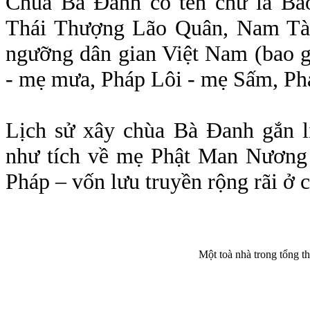
Chùa Bà Đanh có tên chữ là Bảo
Thái Thượng Lão Quân, Nam Tào
ngưỡng dân gian Việt Nam (bao 
- mẹ mưa, Pháp Lôi - mẹ Sấm, Ph
Lịch sử xây chùa Bà Đanh gắn li
như tích về mẹ Phật Man Nương 
Pháp – vốn lưu truyền rộng rãi ở 
Một toà nhà trong tổng th