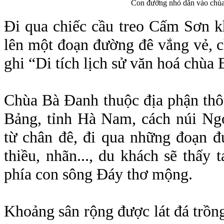
Con đường nhỏ dẫn vào chùa 
Đi qua chiếc cầu treo Cấm Sơn k
lên một đoạn đường đê vắng vẻ, c
ghi “Di tích lịch sử văn hoá chùa
Chùa Bà Đanh thuộc địa phận th
Bảng, tỉnh Hà Nam, cách núi Ng
từ chân đê, đi qua những đoạn đ
thiều, nhãn..., du khách sẽ thấ
phía con sông Đáy thơ mộng.
Khoảng sân rộng được lát đá trồng