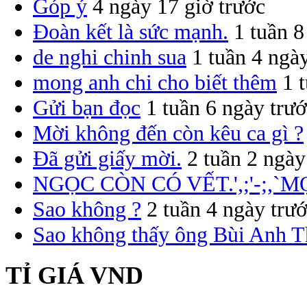
Góp ý
4 ngày 17 giờ trước
Đoàn kết là sức mạnh.
1 tuần 8
de nghi chinh sua
1 tuần 4 ngà
mong anh chi cho biết thêm
1 
Gửi bạn đọc
1 tuần 6 ngày trư
Mời không đến còn kêu ca gì ?
Đã gửi giấy mời.
2 tuần 2 ngày
NGỌC CÒN CÓ VẾT.',;'-;,`M
Sao không ?
2 tuần 4 ngày trư
Sao không thấy ông Bùi Anh T
TỈ GIÁ VND