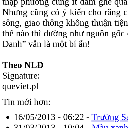
thập phương cũng ít dám ghé qua v
Nhưng cũng có ý kiến cho rằng ch
sông, giao thông không thuận tiện 
thế nào thì dường như nguồn gốc
Đanh” vẫn là một bí ẩn!
Theo NLĐ
Signature:
queviet.pl
Tin mới hơn:
16/05/2013 - 06:22
-
Trường Sa
31/03/2013 - 10:04
-
Màu xanh