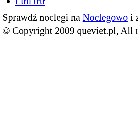
Lưu trữ
Sprawdź noclegi na
Noclegowo
i 
© Copyright 2009 queviet.pl, All r