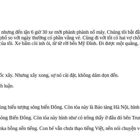
ng đến tận 6 giờ 30 xe mới phành phành nổ máy. Chúng tôi bắt đầu 
hố so với ngày thường có phần vắng vẻ. Cùng đi với tôi có hai vợ ch
ủa tôi. Xe bấm còi inh ỏi, từ từ rời bến Mỹ Đình. Đi được một quãng, 
xây. Nhưng xây xong, sợ nó cài đặt, không dám dọn đến.
h luận.
g biểu tượng sóng biển Đông. Còn tòa này là Bảo tàng Hà Nội, hình
 Biển Đông. Còn tòa này hình như có trông thấy ở đâu đó bên Tru
ỗng nên tiếng. Con bé vẫn chưa thạo tiếng Việt, nên nói chuyện với