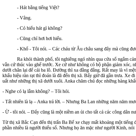
- Hát bằng tiếng Việt?
- Vâng.
- Có hiểu hát gì không?
- Cũng chỉ hơi hơi hiểu.
- Khổ - Tôi nói. – Các cháu từ Âu châu sang đây mà cũng được đón
Ra khỏi thành phố, tôi nghiêng ngó nhìn qua cửa sổ ngắm cảnh. Ng
vẫn cứ thúc vào ghế trước. Xe cứ như không có bộ phận giảm xóc, n
dưới chân lại để cái ba lô. Đường thì xa đằng đẵng. Rất may là vì m
khẩu hiệu ràn rạt thì đoán là đã đến thị xã. Bấy giờ đã gần trưa. Xe
uất như những thị xã dưới xuôi. Anka chăm chú đọc những hàng khẩu
- Nghe có lạ lẫm không? – Tôi hỏi.
- Tất nhiên là lạ – Anka trả lời. – Nhưng Ba Lan những năm năm mươ
- Ừ - tôi nói. – Đấy cũng là một niềm an ủi cho tất cả các công dân nư
Từ thị xã Bắc Cạn đến thị trấn Ba Bể xe chạy mất khoảng một tiếng 
phần nhiều là người thiểu số. Nhưng họ ăn mặc như người Kinh, nói 