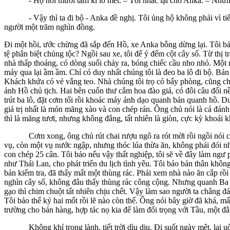
- Họ nói mười tám ki lô mét. – Tôi nhắc lại cho Anka. – Nhưng h
- Vậy thì ta đi bộ - Anka đề nghị. Tôi ủng hộ không phải vì tiếc t
người một trăm nghìn đồng.
Đi một hồi, ước chừng đã sắp đến Hồ, xe Anka bỗng dừng lại. Tôi bả
tệ phân biệt chủng tộc? Ngồi sau xe, tôi để ý đếm cột cây số. Từ th
nhà thấp thoáng, có dòng suối chảy ra, bóng chiếc cầu nho nhỏ. Một
máy qua lại ầm ầm. Chỉ có duy nhất chúng tôi là đeo ba lô đi bộ. B
Khách khứa có vẻ vắng teo. Nhà chúng tôi trọ có bẩy phòng, cũng chỉ
ảnh Hồ chủ tịch. Hai bên cuốn thư cắm hoa đào giả, có đôi câu đối nền
trút ba lô, đặt cơm tối rồi khoác máy ảnh dạo quanh bản quanh hồ. 
giá trị nhất là món măng xào và con chép rán. Ông chủ nói là cá đánh
thì là măng tươi, nhưng không đắng, tất nhiên là giòn, cực kỳ khoái k
Cơm xong, ông chủ rút chai rượu ngô ra rót mời rồi ngồi nói chuy
vụ, còn một vụ nước ngập, nhưng thóc lúa thừa ăn, không phải đói 
con chép 25 cân. Tôi bảo nếu vậy thất nghiệp, tôi sẽ về đây làm ngư
như Thái Lan, cho phát triển du lịch tình yêu. Tôi bảo bản thân khô
bản kiểm tra, đã thấy mất một thùng rác. Phải xem nhà nào ăn cắp rồi
nghìn cây số, không đâu thấy thùng rác công cộng. Nhưng quanh Ba B
gạo thì chim chuột tất nhiên chịu chết. Vậy làm sao người ta chẳng 
Tôi bảo thế kỷ hai mốt rồi lẽ nào còn thế. Ông nói bây giờ đã khá, 
trường cho bán hàng, hợp tác nọ kia để làm đối trọng với Tầu, một đ
Không khí trong lành, tiết trời dìu dịu. Đi suốt ngày mệt, lại uống