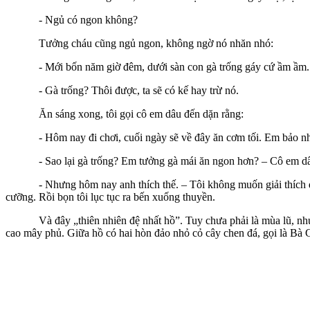
- Ngủ có ngon không?
Tưởng cháu cũng ngủ ngon, không ngờ nó nhăn nhó:
- Mới bốn năm giờ đêm, dưới sàn con gà trống gáy cứ ầm ầm. 
- Gà trống? Thôi được, ta sẽ có kế hay trừ nó.
Ăn sáng xong, tôi gọi cô em dâu đến dặn rằng:
- Hôm nay đi chơi, cuối ngày sẽ về đây ăn cơm tối. Em bảo nhà chủ
- Sao lại gà trống? Em tưởng gà mái ăn ngon hơn? – Cô em dâu
- Nhưng hôm nay anh thích thế. – Tôi không muốn giải thích dài dò
cưỡng. Rồi bọn tôi lục tục ra bến xuống thuyền.
Và đây „thiên nhiên đệ nhất hồ”. Tuy chưa phải là mùa lũ, nhưng 
cao mây phủ. Giữa hồ có hai hòn đảo nhỏ cỏ cây chen đá, gọi là Bà 