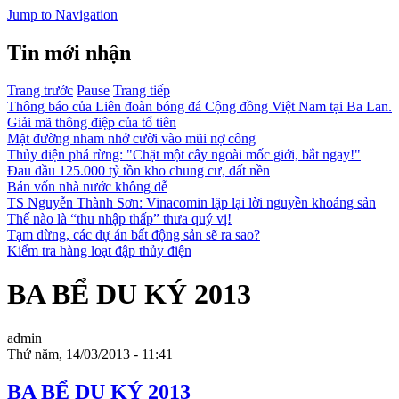
Jump to Navigation
Tin mới nhận
Trang trước
Pause
Trang tiếp
Thông báo của Liên đoàn bóng đá Cộng đồng Việt Nam tại Ba Lan.
Giải mã thông điệp của tổ tiên
Mặt đường nham nhở cười vào mũi nợ công
Thủy điện phá rừng: "Chặt một cây ngoài mốc giới, bắt ngay!"
Đau đầu 125.000 tỷ tồn kho chung cư, đất nền
Bán vốn nhà nước không dễ
TS Nguyễn Thành Sơn: Vinacomin lặp lại lời nguyền khoáng sản
Thế nào là “thu nhập thấp” thưa quý vị!
Tạm dừng, các dự án bất động sản sẽ ra sao?
Kiểm tra hàng loạt đập thủy điện
BA BỂ DU KÝ 2013
admin
Thứ năm, 14/03/2013 - 11:41
BA BỂ DU KÝ 2013