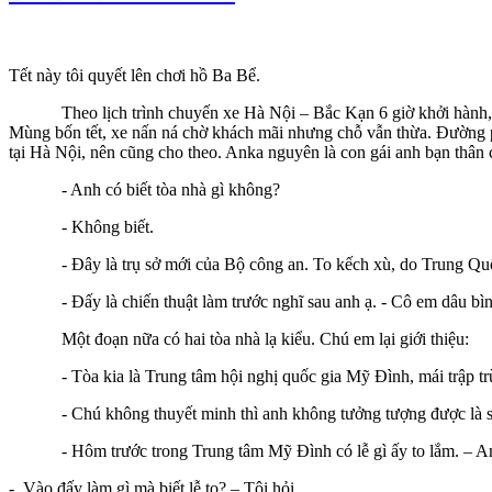
Tết này tôi quyết lên chơi hồ Ba Bể.
Theo lịch trình chuyến xe Hà Nội – Bắc Kạn 6 giờ khởi hành, như
Mùng bốn tết, xe nấn ná chờ khách mãi nhưng chỗ vẫn thừa. Đường p
tại Hà Nội, nên cũng cho theo. Anka nguyên là con gái anh bạn thân c
- Anh có biết tòa nhà gì không?
- Không biết.
- Đây là trụ sở mới của Bộ công an. To kếch xù, do Trung Quốc 
- Đấy là chiến thuật làm trước nghĩ sau anh ạ. - Cô em dâu bìn
Một đoạn nữa có hai tòa nhà lạ kiểu. Chú em lại giới thiệu:
- Tòa kia là Trung tâm hội nghị quốc gia Mỹ Đình, mái trập trùn
- Chú không thuyết minh thì anh không tưởng tượng được là sóng
- Hôm trước trong Trung tâm Mỹ Đình có lễ gì ấy to lắm. – Anka b
- Vào đấy làm gì mà biết lễ to? – Tôi hỏi.