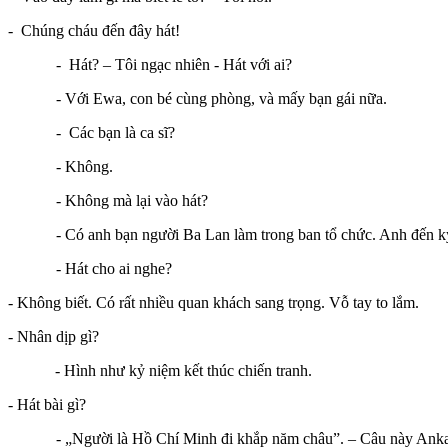
- Chúng cháu đến đây hát!
- Hát? – Tôi ngạc nhiên - Hát với ai?
- Với Ewa, con bé cùng phòng, và mấy bạn gái nữa.
- Các bạn là ca sĩ?
- Không.
- Không mà lại vào hát?
- Có anh bạn người Ba Lan làm trong ban tổ chức. Anh đến ký túc 
- Hát cho ai nghe?
- Không biết. Có rất nhiều quan khách sang trọng. Vỗ tay to lắm.
- Nhân dịp gì?
- Hình như kỷ niệm kết thúc chiến tranh.
- Hát bài gì?
- „Người là Hồ Chí Minh đi khắp năm châu”. – Câu này Anka n