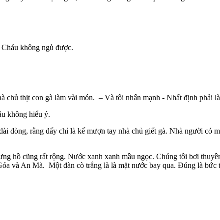
Cháu không ngủ được.
 thịt con gà làm vài món. – Và tôi nhấn mạnh - Nhất định phải là gà
 không hiểu ý.
ng, rằng đấy chỉ là kế mượn tay nhà chủ giết gà. Nhà người có mỗi c
hồ cũng rất rộng. Nước xanh xanh mầu ngọc. Chúng tôi bơi thuyền má
Góa và An Mã. Một đàn cò trắng là là mặt nước bay qua. Đúng là bức t