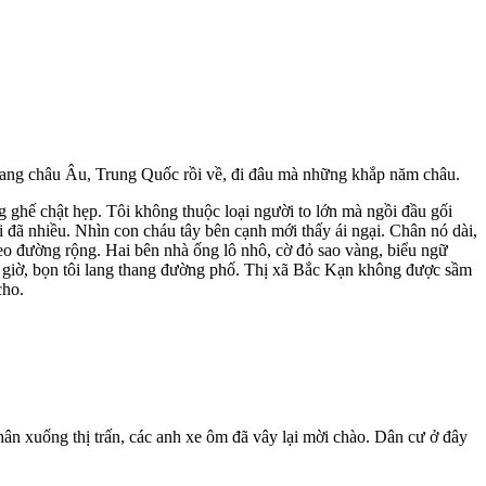
sang châu Âu, Trung Quốc rồi về, đi đâu mà những khắp năm châu.
ế chật hẹp. Tôi không thuộc loại người to lớn mà ngồi đầu gối
ã nhiều. Nhìn con cháu tây bên cạnh mới thấy ái ngại. Chân nó dài,
heo đường rộng. Hai bên nhà ống lô nhô, cờ đỏ sao vàng, biểu ngữ
hời giờ, bọn tôi lang thang đường phố. Thị xã Bắc Kạn không được sầm
cho.
ân xuống thị trấn, các anh xe ôm đã vây lại mời chào. Dân cư ở đây