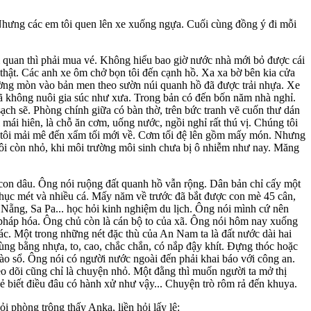
 Nhưng các em tôi quen lên xe xuống ngựa. Cuối cùng đồng ý đi mỗi
m quan thì phải mua vé. Không hiểu bao giờ nước nhà mới bỏ được cái
 thật. Các anh xe ôm chở bọn tôi đến cạnh hồ. Xa xa bờ bên kia cửa
Đường mòn vào bản men theo sườn núi quanh hồ đã được trải nhựa. Xe
đã không nuôi gia súc như xưa. Trong bản có đến bốn năm nhà nghỉ.
ạch sẽ. Phòng chính giữa có bàn thờ, trên bức tranh vẽ cuốn thư dán
 mái hiên, là chỗ ăn cơm, uống nước, ngồi nghỉ rất thú vị. Chúng tôi
ọn tôi mải mê đến xẩm tối mới về. Cơm tối đệ lên gồm mấy món. Nhưng
 tôi còn nhỏ, khi môi trường môi sinh chưa bị ô nhiễm như nay. Măng
on dâu. Ông nói ruộng đất quanh hồ vẫn rộng. Dân bản chỉ cấy một
hục mét và nhiều cá. Mấy năm về trước đã bắt được con mè 45 cân,
 Nẵng, Sa Pa... học hỏi kinh nghiệm du lịch. Ông nói mình cứ nên
p pháp hóa. Ông chủ còn là cán bộ to của xã. Ông nói hôm nay xuống
rác. Một trong những nét đặc thù của An Nam ta là đất nước dài hai
ng bằng nhựa, to, cao, chắc chắn, có nắp đậy khít. Đựng thóc hoặc
ào sổ. Ông nói có người nước ngoài đến phải khai báo với công an.
eo dõi cũng chỉ là chuyện nhỏ. Một đằng thì muốn người ta mở thị
Kẻ biết điều đâu có hành xử như vậy... Chuyện trò rôm rả đến khuya.
 phòng trông thấy Anka, liền hỏi lấy lệ: