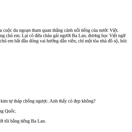
cuộc du ngoạn tham quan thắng cảnh nổi tiếng của nước Việt.
ồng chú em. Lại có đứa cháu gái người Ba Lan, đương học Việt ngữ
chú em bắt đầu đóng vai hướng dẫn viên, chỉ một tòa nhà đồ sộ, hỏi:
 kim tự tháp chổng ngược. Anh thấy có đẹp không?
ng Quốc.
 tôi bằng tiếng Ba Lan.