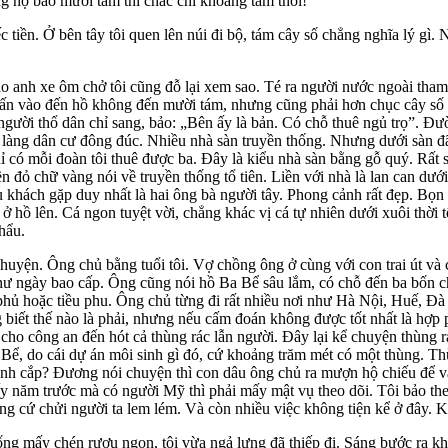
ọ bảo mười tám thì chắc chỉ khoảng tám thôi!
iền. Ở bên tây tôi quen lên núi đi bộ, tám cây số chẳng nghĩa lý gì.
o anh xe ôm chở tôi cũng đỗ lại xem sao. Té ra người nước ngoài tha
ị trấn vào đến hồ không đến mười tám, nhưng cũng phải hơn chục cây số
 người thổ dân chỉ sang, bảo: „Bên ấy là bản. Có chỗ thuê ngủ trọ”. 
ản làng dân cư đông đúc. Nhiều nhà sàn truyền thống. Nhưng dưới sàn 
 có mỗi đoàn tôi thuê được ba. Đây là kiểu nhà sàn bằng gỗ quý. Rất s
 đỏ chữ vàng nói về truyền thống tổ tiên. Liền với nhà là lan can dưới
Du khách gặp duy nhất là hai ông bà người tây. Phong cảnh rất đẹp. B
 ở hồ lên. Cá ngon tuyệt vời, chẳng khác vị cá tự nhiên dưới xuôi thời
hẩu.
ện. Ông chủ bằng tuổi tôi. Vợ chồng ông ở cùng với con trai út và c
như ngày bao cấp. Ông cũng nói hồ Ba Bể sâu lắm, có chỗ đến ba bốn c
 phủ hoặc tiều phu. Ông chủ từng đi rất nhiều nơi như Hà Nội, Huế, Đà
ng biết thế nào là phải, nhưng nếu cấm đoán không được tốt nhất là hợ
 cho công an đến hót cả thùng rác lẫn người. Đây lại kể chuyện thùng 
ể, do cái dự án môi sinh gì đó, cứ khoảng trăm mét có một thùng. Thù
đánh cắp? Đương nói chuyện thì con dâu ông chủ ra mượn hộ chiếu để v
mấy năm trước mà có người Mỹ thì phải mấy mật vụ theo dõi. Tôi bảo th
ằng cứ chửi người ta lem lém. Và còn nhiều việc không tiện kể ở đây. 
 mấy chén rượu ngon, tôi vừa ngả lưng đã thiếp đi. Sáng bước ra khỏi