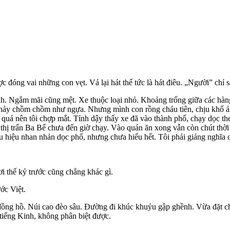
g vai những con vẹt. Vả lại hát thế tức là hát điêu. „Người” chỉ 
ắm mãi cũng mệt. Xe thuộc loại nhỏ. Khoảng trống giữa các hàng gh
hảy chồm chồm như ngựa. Nhưng mình con rồng cháu tiên, chịu khổ ải đ
ệt quá nên tôi chợp mắt. Tỉnh dậy thấy xe đã vào thành phố, chạy dọc t
 đi thị trấn Ba Bể chưa đến giờ chạy. Vào quán ăn xong vẫn còn chút t
 hiệu nhan nhản dọc phố, nhưng chưa hiểu hết. Tôi phải giảng nghĩa 
i thế kỷ trước cũng chẳng khác gì.
ớc Việt.
đồng hồ. Núi cao đèo sâu. Đường đi khúc khuỷu gập ghềnh. Vừa đặt ch
tiếng Kinh, không phân biệt được.