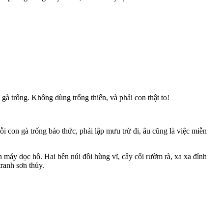
 trống. Không dùng trống thiến, và phải con thật to!
on gà trống báo thức, phải lập mưu trừ đi, âu cũng là việc miễn
y dọc hồ. Hai bên núi đồi hùng vĩ, cây cối rườm rà, xa xa đỉnh
ranh sơn thủy.