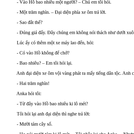
- Vào Hồ bao nhiêu một người? – Chú em tôi hỏi.
- Một trăm nghìn. – Đại diện phía xe ôm trả lời.
- Sao đắt thế?
- Đúng giá đấy. Đây chúng em không nói thách như dưới xuôi
Lúc ấy có thêm một xe máy lao đến, hỏi:
- Có vào Hồ không để chở?
- Bao nhiêu? – Em tôi hỏi lại.
Anh đại diện xe ôm vội vàng phát ra mấy tiếng dân tộc. Anh chàng
- Hai trăm nghìn!
Anka hỏi tôi:
- Từ đây vào Hồ bao nhiêu ki lô mét?
Tôi hỏi lại anh đại diện thì nghe trả lời:
- Mười tám cây số.