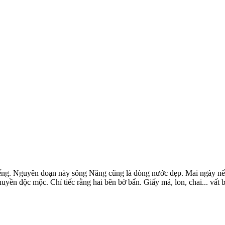
iếng. Nguyên đoạn này sông Năng cũng là dòng nước đẹp. Mai ngày nế
 thuyền độc mộc. Chỉ tiếc rằng hai bên bờ bẩn. Giấy má, lon, chai... v