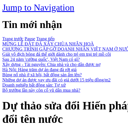
Jump to Navigation
Tin mới nhận
Trang trước
Pause
Trang tiếp
MỪNG LỄ ĐẶT ĐÁ XÂY CHÙA NHÂN HOÀ
CHƯƠNG TRÌNH GẶP GỠ DOANH NHÂN VIỆT NAM Ở NƯỚ
Giải vô địch bóng đá thế giới dành cho trẻ em trại trẻ mồ côi
Sau 24 năm 'cường quốc', Việt Nam có gì?
Xây dựng - Tài nguyên: Chia nhà và cho dân được nợ
Hà Nội: Hàng trăm dự án đang đà rớt giá
Bùng nổ nhà ở xã hội, bất động sản ấm lên?
Những dự án được vay ưu đãi có giá dưới 15 triệu đồng/m2
Doanh nghiệp bất động sản: Tự xử
Bộ trưởng lần này còn cổ vũ dân mua nhà?
Dự thảo sửa đổi Hiến ph
đổi tên nước