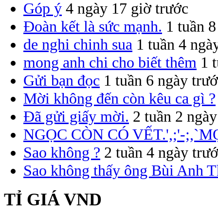
Góp ý
4 ngày 17 giờ trước
Đoàn kết là sức mạnh.
1 tuần 8
de nghi chinh sua
1 tuần 4 ngà
mong anh chi cho biết thêm
1 
Gửi bạn đọc
1 tuần 6 ngày trư
Mời không đến còn kêu ca gì ?
Đã gửi giấy mời.
2 tuần 2 ngày
NGỌC CÒN CÓ VẾT.',;'-;,`M
Sao không ?
2 tuần 4 ngày trư
Sao không thấy ông Bùi Anh T
TỈ GIÁ VND