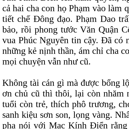
cả hai cha con họ Phạm vào làm 
tiết chế Đông đạo. Phạm Dao tr
bảo, rồi phong tước Văn Quận C
vua Phúc Nguyên tin cậy. Đã có n
những kẻ nịnh thần, ám chỉ cha c
mọi chuyện vẫn như cũ.
Không tài cán gì mà được bổng lộ
ơn chủ cũ thì thôi, lại còn nhăm
tuổi còn trẻ, thích phô trương, c
sanh kiệu sơn son, lọng vàng. Nh
pha nói với Mạc Kính Điển rằng