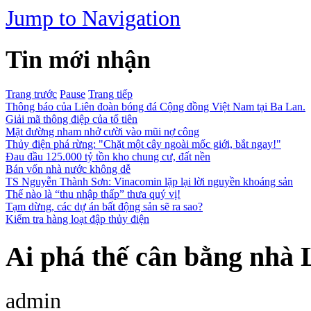
Jump to Navigation
Tin mới nhận
Trang trước
Pause
Trang tiếp
Thông báo của Liên đoàn bóng đá Cộng đồng Việt Nam tại Ba Lan.
Giải mã thông điệp của tổ tiên
Mặt đường nham nhở cười vào mũi nợ công
Thủy điện phá rừng: "Chặt một cây ngoài mốc giới, bắt ngay!"
Đau đầu 125.000 tỷ tồn kho chung cư, đất nền
Bán vốn nhà nước không dễ
TS Nguyễn Thành Sơn: Vinacomin lặp lại lời nguyền khoáng sản
Thế nào là “thu nhập thấp” thưa quý vị!
Tạm dừng, các dự án bất động sản sẽ ra sao?
Kiểm tra hàng loạt đập thủy điện
Ai phá thế cân bằng nhà 
admin