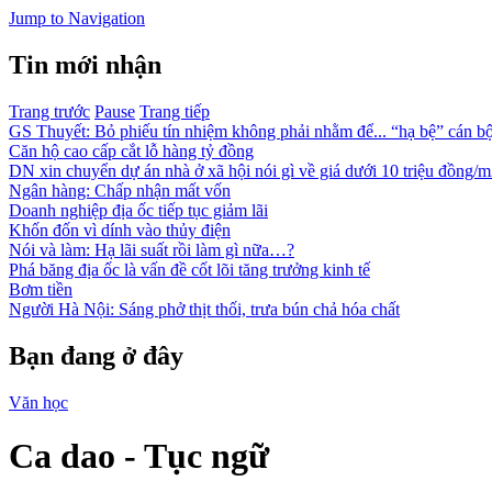
Jump to Navigation
Tin mới nhận
Trang trước
Pause
Trang tiếp
GS Thuyết: Bỏ phiếu tín nhiệm không phải nhằm để... “hạ bệ” cán bô
Căn hộ cao cấp cắt lỗ hàng tỷ đồng
DN xin chuyển dự án nhà ở xã hội nói gì về giá dưới 10 triệu đồng/
Ngân hàng: Chấp nhận mất vốn
Doanh nghiệp địa ốc tiếp tục giảm lãi
Khốn đốn vì dính vào thủy điện
Nói và làm: Hạ lãi suất rồi làm gì nữa…?
Phá băng địa ốc là vấn đề cốt lõi tăng trưởng kinh tế
Bơm tiền
Người Hà Nội: Sáng phở thịt thối, trưa bún chả hóa chất
Bạn đang ở đây
Văn học
Ca dao - Tục ngữ