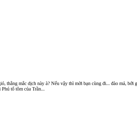
 gió, thằng mắc dịch này à? Nếu vậy thì mời bạn cùng đi... đào mả, bới
 Phú tổ tôm của Trần...