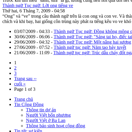
Trước khi tìm hiểu “sanh, sứa” là gì, tưởng cũng nên nói qua đôi nét về
Thành ngữ Tục ngữ: Lời ong tiếng ve
Thứ hai, 6 Tháng 7, 2009 - 04:58
“Ong” và “ve” trong câu thành ngữ trên là con ong và con ve. Và thàn
chích và khi bay, hai giống côn trùng này phát ra tiếng kêu vo ve khó 
03/07/2009 - 04:33
-
Thành ngữ Tục ngữ: Đồng không mông 
30/06/2009 - 06:06
-
Thành ngữ Tục ngữ: "Sáng tai họ, điếc ta
29/06/2009 - 04:32
-
Thành ngữ Tục ngữ: Một nắng hai sương
27/06/2009 - 07:52
-
Thành ngữ tục ngữ: Năm tao bảy tuyết
21/06/2009 - 11:09
-
Thành ngữ tục ngữ: Trúc dẫu cháy đốt ng
1
2
3
Trang sau ››
cuối »
Page 1 of 3
Trang chủ
Tin Cộng Đồng
Thông tin dự án
Người Việt bốn phương
Người Việt ở Ba Lan
Thông báo sinh hoạt cộng đồng
Tin tức sự kiện