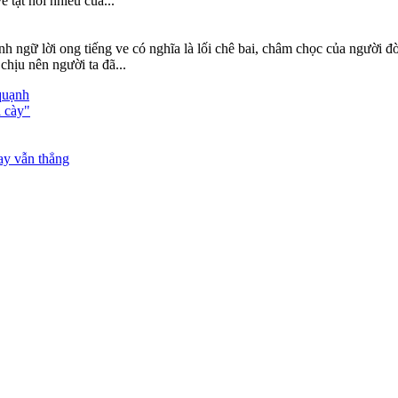
 tật nói nhiều của...
h ngữ lời ong tiếng ve có nghĩa là lối chê bai, châm chọc của người đờ
chịu nên người ta đã...
quạnh
i cày"
ay vẫn thẳng