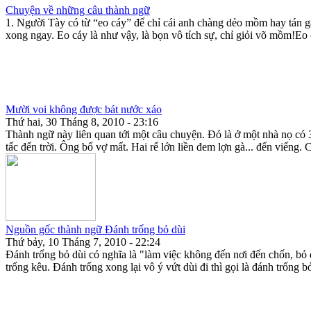
Chuyện về những câu thành ngữ
1. Người Tày có từ “eo cáy” để chỉ cái anh chàng dẻo mồm hay tán gái
xong ngay. Eo cáy là như vậy, là bọn vô tích sự, chỉ giỏi võ mồm!Eo 
Mười voi không được bát nước xáo
Thứ hai, 30 Tháng 8, 2010 - 23:16
Thành ngữ này liên quan tới một câu chuyện. Đó là ở một nhà nọ có 3 
tấc đến trời. Ông bố vợ mất. Hai rể lớn liền đem lợn gà... đến viếng. C
Nguồn gốc thành ngữ Đánh trống bỏ dùi
Thứ bảy, 10 Tháng 7, 2010 - 22:24
Đánh trống bỏ dùi có nghĩa là "làm việc không đến nơi đến chốn, bỏ 
trống kêu. Đánh trống xong lại vô ý vứt dùi đi thì gọi là đánh trống b