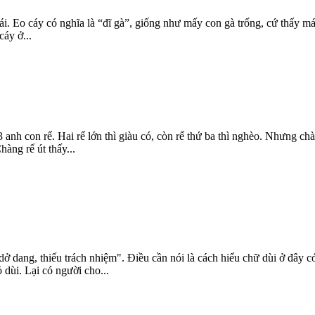
. Eo cáy có nghĩa là “đĩ gà”, giống như mấy con gà trống, cứ thấy mái
cáy ở...
anh con rể. Hai rể lớn thì giàu có, còn rể thứ ba thì nghèo. Nhưng chà
hàng rể út thấy...
dở dang, thiếu trách nhiệm". Điều cần nói là cách hiểu chữ dùi ở đây 
ỏ dùi. Lại có người cho...