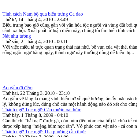
Tính cách Nam bộ qua biểu trưng Ca dao
Thứ tư, 14 Tháng 4, 2010 - 23:49
Biểu trưng bao giờ cũng gắn với văn hóa tộc người và vùng đất bởi quá
cảnh xã hội. Xuất phát từ luận điểm này, chúng tôi tìm hiểu tính cách
Nát như tương
Thứ sáu, 2 Tháng 4, 2010 - 00:11
Với việc miêu tả trực quan trạng thái nát nhừ, bể vụn của vật thể, 
sống ngôn ngữ hàng ngày, thành ngữ này thường dùng để biểu thị...
Áo gấm đi đêm
Thứ hai, 22 Tháng 3, 2010 - 23:10
Áo gấm về làng là mang vinh hiển trở về quê hương, áo ấy mặc vào 
lý, không đúng lúc, đúng chỗ của một hành động nào đó xét cho cùng 
Thành ngữ Tục ngữ: Cáo mượn oai hùm
Thứ bảy, 1 Tháng 8, 2009 - 04:10
Cáo thì chỉ “bắt nạt” được gà, còn hùm (tên nôm của hổ) là chúa tể c
được xếp hạng “miệng hùm nọc rắn”. Vô phúc con vật nào - cả con ng
Thành ngữ Tục ngữ: Tha phương cầu thực