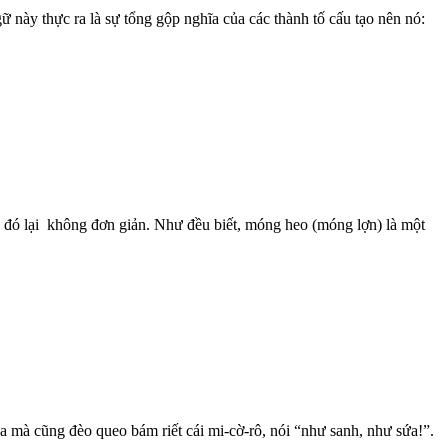
 này thực ra là sự tổng gộp nghĩa của các thành tố cấu tạo nên nó:
a đó lại không đơn giản. Như đều biết, móng heo (móng lợn) là một
a mà cũng đèo queo bám riết cái mi-cờ-rô, nói “như sanh, như sứa!”.