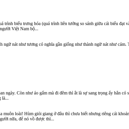
 trình biểu trưng hóa (quá trình liên tưởng so sánh giữa cái biểu đạt v
 người Việt Nam bộ...
thành ngữ nát như tương có nghĩa gần giống như thành ngữ nát như cám.
ban ngày. Còn như áo gấm mà đi đêm thì ắt là sự sang trọng ấy hẳn có
là...
ủa muôn loài! Hùm giỏi giang ở đâu thì chưa biết nhưng riêng cái khoả
ười nữa, để nó vồ được thì...