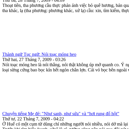
Thứ ba, 28 Tháng 7, 2009 - 04:09
Thoạt tiên, tha phương cầu thực phản ánh việc bỏ quê hương, bản quá
tha khác, lạ (tha phương: phương khác, xứ lạ) cầu: xin, tìm kiếm, thực
Thành ngữ Tục ngữ: Nói toạc móng heo
Thứ hai, 27 Tháng 7, 2009 - 03:26
Nói toạc móng heo là nói thẳng, nói thật không úp mở quanh co. Ý n
loại sừng cứng bao bọc kín hết ngón chân lợn. Cái vỏ bọc bên ngoài 
Chuyện tiếng Mẹ đẻ: "Như sanh, như sứa" và “hơi rung đổ hột”
Thứ tư, 22 Tháng 7, 2009 - 04:22
Ở Huế có một cụm từ dùng chỉ những người nói nhiều, nói dở mà lại n