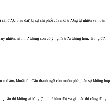
à cái được biểu đạt) bị sự chi phối của môi trường tự nhiên và hoàn
 Tuy nhiên, nát như tương còn có ý nghĩa trừu tượng hơn. Trong đời
 sự mờ ám, khuất tất. Câu thành ngữ còn muốn phê phán sự không hợp
n tục ăn thì không ai bằng (ăn như hùm đổ) và gian ác thì cũng đáng