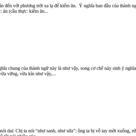
n đến với phương trời xa lạ để kiếm ăn. Ý nghĩa ban đầu của thành ngữ
: ăn (cầu thực: kiếm ăn...
ghĩa chung của thành ngữ này là như vậy, song cơ chế nảy sinh ý nghĩ
vừa vững, vừa kín như vậy,...
ói dai: Chị ta nói “như sanh, như sứa”; ông ta bị vỗ tay mời xuống, rứ