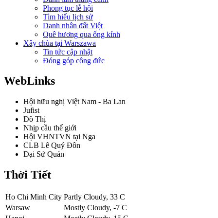
Phong tục lễ hội
Tìm hiểu lịch sử
Danh nhân đất Việt
Quê hương qua ống kính
Xây chùa tại Warszawa
Tin tức cập nhật
Đóng góp công đức
WebLinks
Hội hữu nghị Việt Nam - Ba Lan
Jufist
Đô Thị
Nhịp cầu thế giới
Hội VHNTVN tại Nga
CLB Lê Quý Đôn
Đại Sứ Quán
Thời Tiết
Ho Chi Minh City
Partly Cloudy, 33 C
Warsaw
Mostly Cloudy, -7 C