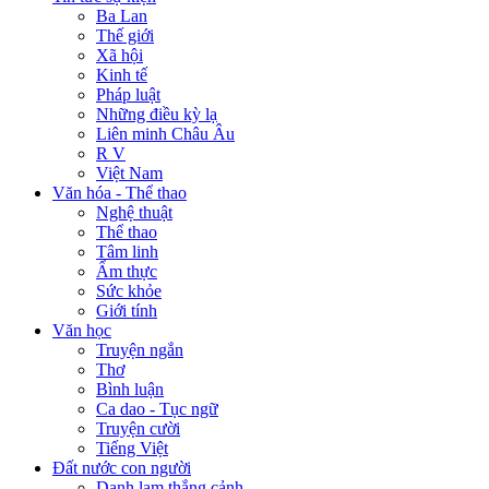
Ba Lan
Thế giới
Xã hội
Kinh tế
Pháp luật
Những điều kỳ lạ
Liên minh Châu Âu
R V
Việt Nam
Văn hóa - Thể thao
Nghệ thuật
Thể thao
Tâm linh
Ẩm thực
Sức khỏe
Giới tính
Văn học
Truyện ngắn
Thơ
Bình luận
Ca dao - Tục ngữ
Truyện cười
Tiếng Việt
Đất nước con người
Danh lam thắng cảnh