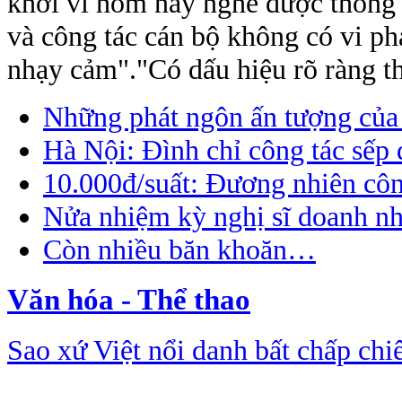
khởi vì hôm nay nghe được thông
và công tác cán bộ không có vi ph
nhạy cảm"."Có dấu hiệu rõ ràng th
Những phát ngôn ấn tượng của
Hà Nội: Đình chỉ công tác sếp 
10.000đ/suất: Đương nhiên côn
Nửa nhiệm kỳ nghị sĩ doanh nh
Còn nhiều băn khoăn…
Văn hóa - Thể thao
Sao xứ Việt nổi danh bất chấp chiê