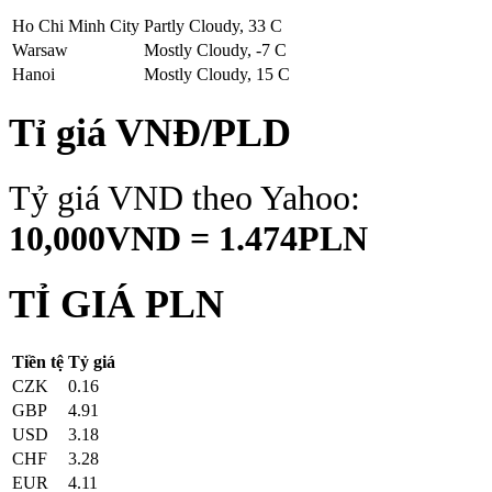
Ho Chi Minh City
Partly Cloudy, 33 C
Warsaw
Mostly Cloudy, -7 C
Hanoi
Mostly Cloudy, 15 C
Tỉ giá VNĐ/PLD
Tỷ giá VND theo Yahoo:
10,000VND = 1.474PLN
TỈ GIÁ PLN
Tiền tệ
Tỷ giá
CZK
0.16
GBP
4.91
USD
3.18
CHF
3.28
EUR
4.11