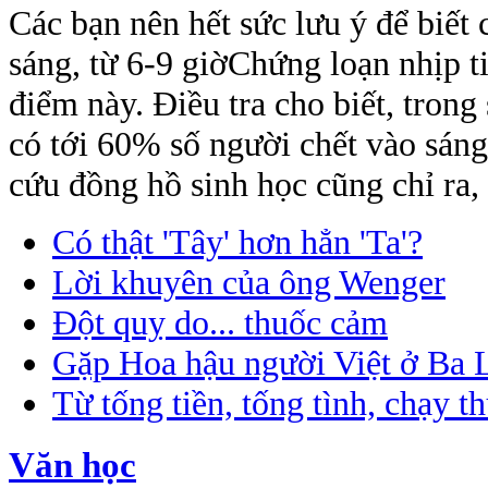
Các bạn nên hết sức lưu ý để biết
sáng, từ 6-9 giờChứng loạn nhịp 
điểm này. Điều tra cho biết, trong
có tới 60% số người chết vào sán
cứu đồng hồ sinh học cũng chỉ ra, 
Có thật 'Tây' hơn hẳn 'Ta'?
Lời khuyên của ông Wenger
Đột quỵ do... thuốc cảm
Gặp Hoa hậu người Việt ở Ba 
Từ tống tiền, tống tình, chạy t
Văn học