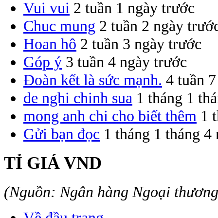
Vui vui
2 tuần 1 ngày trước
Chuc mung
2 tuần 2 ngày trướ
Hoan hô
2 tuần 3 ngày trước
Góp ý
3 tuần 4 ngày trước
Đoàn kết là sức mạnh.
4 tuần 7
de nghi chinh sua
1 tháng 1 th
mong anh chi cho biết thêm
1 
Gửi bạn đọc
1 tháng 1 tháng 4
TỈ GIÁ VND
(Nguồn: Ngân hàng Ngoại thươn
Về đầu trang