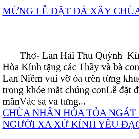
MỪNG LỄ ĐẶT ĐÁ XÂY CHÙ
Thơ- Lan Hải Thu Quỳnh Kính 
Hòa Kính tặng các Thầy và bà con
Lan Niềm vui vỡ òa trên từng khu
trong khóe mắt chúng conLễ đặt đ
mãnVác sa va tưng...
CHÙA NHÂN HÒA TỎA NGÁT
NGƯỜI XA XỨ KÍNH YÊU ĐẠ