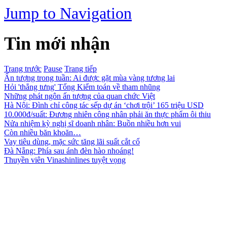
Jump to Navigation
Tin mới nhận
Trang trước
Pause
Trang tiếp
Ấn tượng trong tuần: Ai được gặt mùa vàng tương lai
Hỏi 'thẳng tưng' Tổng Kiểm toán về tham nhũng
Những phát ngôn ấn tượng của quan chức Việt
Hà Nội: Đình chỉ công tác sếp dự án ‘chơi trội’ 165 triệu USD
10.000đ/suất: Đương nhiên công nhân phải ăn thực phẩm ôi thiu
Nửa nhiệm kỳ nghị sĩ doanh nhân: Buồn nhiều hơn vui
Còn nhiều băn khoăn…
Vay tiêu dùng, mặc sức tăng lãi suất cắt cổ
Đà Nẵng: Phía sau ánh đèn hào nhoáng!
Thuyền viên Vinashinlines tuyệt vọng