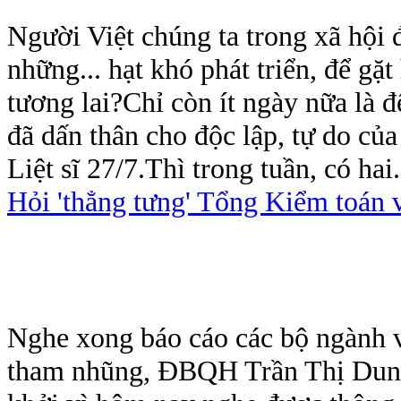
Người Việt chúng ta trong xã hội đ
những... hạt khó phát triển, để gặ
tương lai?Chỉ còn ít ngày nữa là 
đã dấn thân cho độc lập, tự do c
Liệt sĩ 27/7.Thì trong tuần, có hai.
Hỏi 'thẳng tưng' Tổng Kiểm toán
Nghe xong báo cáo các bộ ngành v
tham nhũng, ĐBQH Trần Thị Dung l