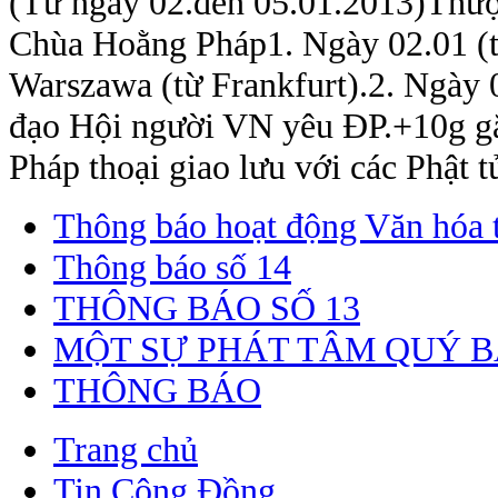
(Từ ngày 02.đến 05.01.2013)Thượ
Chùa Hoằng Pháp1. Ngày 02.01 (th
Warszawa (từ Frankfurt).2. Ngày 
đạo Hội người VN yêu ĐP.+10g gặ
Pháp thoại giao lưu với các Phật tử
Thông báo hoạt động Văn hóa 
Thông báo số 14
THÔNG BÁO SỐ 13
MỘT SỰ PHÁT TÂM QUÝ 
THÔNG BÁO
Trang chủ
Tin Cộng Đồng