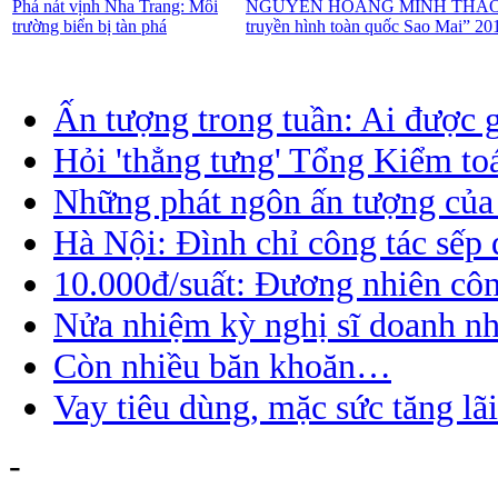
Phá nát vịnh Nha Trang: Môi
NGUYỄN HOÀNG MINH THẢO – Thí 
trường biển bị tàn phá
truyền hình toàn quốc Sao Mai” 2
Ấn tượng trong tuần: Ai được 
Hỏi 'thẳng tưng' Tổng Kiểm to
Những phát ngôn ấn tượng của
Hà Nội: Đình chỉ công tác sếp 
10.000đ/suất: Đương nhiên côn
Nửa nhiệm kỳ nghị sĩ doanh nh
Còn nhiều băn khoăn…
Vay tiêu dùng, mặc sức tăng lãi
-