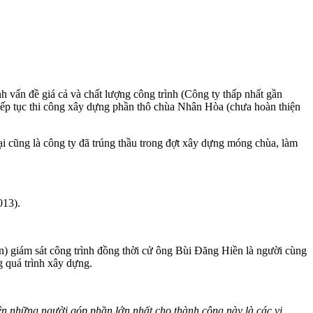
 vấn đề giá cả và chất lượng công trình (Công ty thấp nhất gần
tiếp tục thi công xây dựng phần thô chùa Nhân Hòa (chưa hoàn thiện
i cũng là công ty đã trúng thầu trong đợt xây dựng móng chùa, làm
013).
an) giám sát công trình đồng thời cử ông Bùi Đăng Hiền là người cùng
g quá trình xây dựng.
ên những người góp phần lớn nhất cho thành công này là các vị