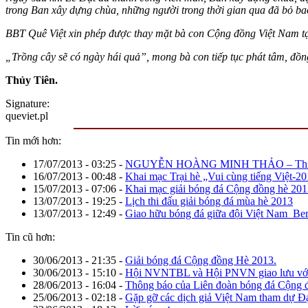
trong Ban xây dựng chùa, những người trong thời gian qua đã bỏ bao 
BBT Quê Việt xin phép được thay mặt bà con Cộng đồng Việt Nam t
„Trồng cây sẽ có ngày hái quả”, mong bà con tiếp tục phát tâm, đồ
Thủy Tiên.
Signature:
queviet.pl
Tin mới hơn:
17/07/2013 - 03:25
-
NGUYỄN HOÀNG MINH THẢO – Thí sinh cu
16/07/2013 - 00:48
-
Khai mạc Trại hè „Vui cùng tiếng Việt-2
15/07/2013 - 07:06
-
Khai mạc giải bóng đá Cộng đồng hè 201
13/07/2013 - 19:25
-
Lịch thi đấu giải bóng đá mùa hè 2013
13/07/2013 - 12:49
-
Giao hữu bóng đá giữa đội Việt Nam_Ber
Tin cũ hơn:
30/06/2013 - 21:35
-
Giải bóng đá Cộng đồng Hè 2013.
30/06/2013 - 15:10
-
Hội NVNTBL và Hội PNVN giao lưu với c
28/06/2013 - 16:04
-
Thông báo của Liên đoàn bóng đá Cộng đ
25/06/2013 - 02:18
-
Gặp gỡ các dịch giả Việt Nam tham dự Đại