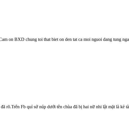
Cam on BXD chung toi that biet on den tat ca moi nguoi dang tung ng
đã rõ.Trên Fb quỉ sứ núp dưới tên chùa đã bị hai nữ nhi lật mặt là kẻ