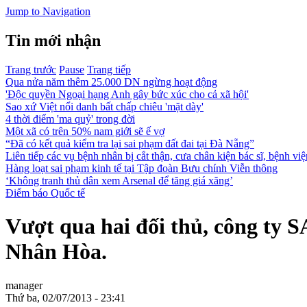
Jump to Navigation
Tin mới nhận
Trang trước
Pause
Trang tiếp
Qua nửa năm thêm 25.000 DN ngừng hoạt động
'Độc quyền Ngoại hạng Anh gây bức xúc cho cả xã hội'
Sao xứ Việt nổi danh bất chấp chiêu 'mặt dày'
4 thời điểm 'ma quỷ' trong đời
Một xã có trên 50% nam giới sẽ ế vợ
“Đã có kết quả kiểm tra lại sai phạm đất đai tại Đà Nẵng”
Liên tiếp các vụ bệnh nhân bị cắt thận, cưa chân kiện bác sĩ, bệnh việ
Hàng loạt sai phạm kinh tế tại Tập đoàn Bưu chính Viễn thông
‘Không tranh thủ dân xem Arsenal để tăng giá xăng’
Điểm báo Quốc tế
Vượt qua hai đối thủ, công t
Nhân Hòa.
manager
Thứ ba, 02/07/2013 - 23:41