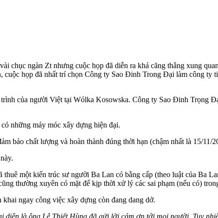
 vài chục ngàn Zt nhưng cuộc họp đã diễn ra khá căng thẳng xung quanh
ận, cuộc họp đã nhất trí chọn Công ty Sao Đinh Trong Đại làm công ty 
ng trình của người Việt tại Wólka Kosowska. Công ty Sao Đinh Trọng Đạ
y có những máy móc xây dựng hiện đại.
đảm bảo chất lượng và hoàn thành đúng thời hạn (chậm nhất là 15/11/2
 này.
ã thuê một kiến trúc sư người Ba Lan có bằng cấp (theo luật của Ba L
cũng thường xuyên có mặt để kịp thời xử lý các sai phạm (nếu có) tron
n khai ngay công việc xây dựng còn đang dang dở.
 diện là ông Lê Thiết Hùng đã gửi lời cám ơn tới mọi người. Tuy nhi