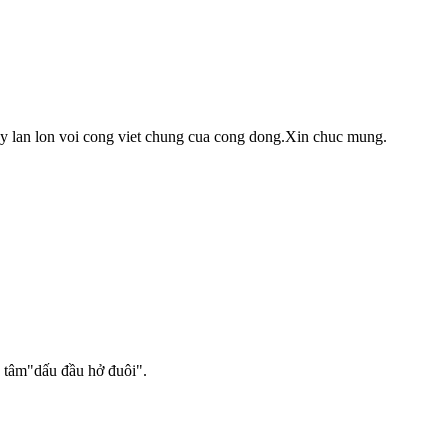
ay lan lon voi cong viet chung cua cong dong.Xin chuc mung.
 tà tâm"dấu đầu hở đuôi".