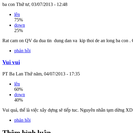
ba con
Thứ tư, 03/07/2013 - 12:48
lên
75%
down
25%
Rat cam on QV da dua tin dung dan va kip thoi de an long ba con . 
phản hồi
Vui vui
PT Ba Lan
Thứ năm, 04/07/2013 - 17:35
lên
60%
down
40%
Vui quá, thế là việc xây dựng sẽ tiếp tuc. Nguyên nhân tạm dừng XD 
phản hồi
Thêm bình luận