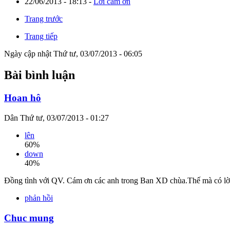
22/06/2013 - 18:13
-
Lời cám ơn
Trang trước
Trang tiếp
Ngày cập nhật Thứ tư, 03/07/2013 - 06:05
Bài bình luận
Hoan hô
Dân
Thứ tư, 03/07/2013 - 01:27
lên
60%
down
40%
Đồng tình với QV. Cám ơn các anh trong Ban XD chùa.Thế mà có lời
phản hồi
Chuc mung