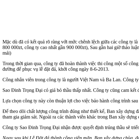
Mặc dù đã có kết quả rõ ràng với mức chênh lệch giữa các công ty là
800 000zt, công ty cao nhất gần 900 000zt), Sau gần hai giờ thảo lu
mái)
Trong thời gian qua, công ty đã hoàn thành việc thi công một số cô
đường để phục vụ lễ đặt đá, khởi công ngày 8-6-2013.
Công nhân viên trong công ty là người Việt Nam và Ba Lan. Công t
Sao Đinh Trọng Đại có giá bỏ thầu thấp nhất. Công ty cũng cam kết 
Lựa chọn công ty này còn thuận lợi cho việc bảo hành công trình sau
Để theo dõi chất lượng công trình đúng như thiết kế, Ban xây dựng đ
tham gia giám sát. Ngoài ra các thành viên khác trong Ban xây dựng 
Công ty Sao Đinh Trọng Đại nhận được quyết định trúng thầu sẽ triể
Ngay sau khi Lễ Đặt đá thành công viên mãn, Ban xây dựng chùa, đại