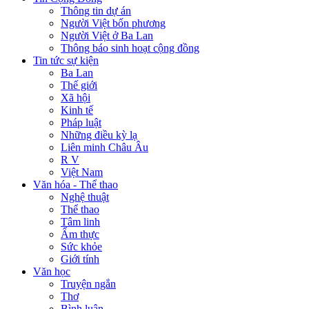
Thông tin dự án
Người Việt bốn phương
Người Việt ở Ba Lan
Thông báo sinh hoạt cộng đồng
Tin tức sự kiện
Ba Lan
Thế giới
Xã hội
Kinh tế
Pháp luật
Những điều kỳ lạ
Liên minh Châu Âu
R V
Việt Nam
Văn hóa - Thể thao
Nghệ thuật
Thể thao
Tâm linh
Ẩm thực
Sức khỏe
Giới tính
Văn học
Truyện ngắn
Thơ
Bình luận