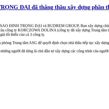
 TRỌNG ĐẠI đã thắng thầu xây dựng phần t
, SAO ĐINH TRỌNG ĐẠI và BUDREM GROUP, Ban xây dựng chùa đã, đối 
giá của công ty KORCZOWA DOLINA (công ty đã xây dựng Trung tâm th
iá tối thiểu của cả 3 công ty.
n phòng Trung tâm ASG để quyết định chọn nhà thầu tiếp tục xây dựn
 những người đã từng là chủ đầu tư xây dựng các công trình của ng