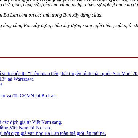
thời gian, công sức, tiền của và phải chịu nhiều sự nghiệt ngã của dư
ại Ba Lan cám ơn các anh trong Ban xây dựng chùa.
ng lòng cùng Ban xây dựng chùa xây dựng xong ngôi chùa, một ngôi c
ộc thi “Liên hoan tiếng hát truyền hình toàn quốc Sao Mai” 20
013” tại Warszawa
3
lin và đội CĐVN tại Ba Lan.
ác dịch giả từ Việt Nam sang.
ồng Việt Nam tại Ba Lan.
 hội dịch giả văn học Ba Lan toàn thế giới lần thứ ba.