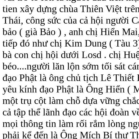
tien xây dựng chùa Thiên Việt trê
Thái, công sức của cả hội người Ca
bảo ( già Bảo ) , anh chị Hiển Mai,
tiếp đó như chị Kim Dung ( Tàu 3)
bà con chị hội dưới Losd . chị H
béo....người lăn lộn sớm tối sát 
đạo Phật là ông chủ tịch Lê Thiế
yêu kính đạo Phật là Ông Hiển ( M
một trụ cột làm chỗ dựa vững chắc
cả tập thể lãnh đạo các hội đoàn 
mọi thông tin làm rối rắm lòng ng
phải kể đến là Ông Mích Bí thư Th