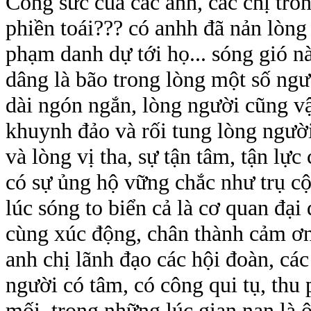
Công sức của các anh, các chị tr
phiền toái??? có anhh đã nản lòng
phạm danh dự tới họ... sóng gió nà
dâng là bão trong lòng một số ngườ
dài ngón ngắn, lòng người cũng v
khuynh đảo và rối tung lòng người.
và lòng vị tha, sự tận tâm, tận lự
có sự ủng hộ vững chắc như trụ cộ
lúc sóng to biển cả là cơ quan đại 
cùng xúc động, chân thành cảm ơn 
anh chị lãnh đạo các hội đoàn, cá
người có tâm, có công qui tụ, thu
mối trong những lúc gian nan là ô