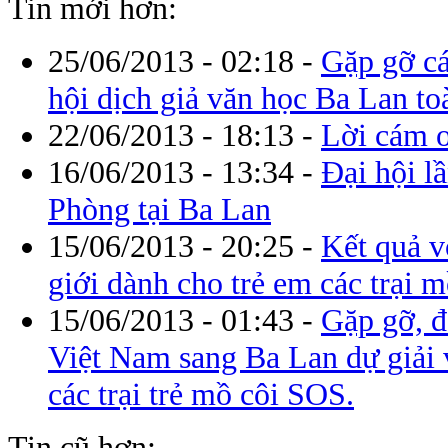
Tin mới hơn:
25/06/2013 - 02:18
-
Gặp gỡ cá
hội dịch giả văn học Ba Lan toà
22/06/2013 - 18:13
-
Lời cám 
16/06/2013 - 13:34
-
Đại hội l
Phòng tại Ba Lan
15/06/2013 - 20:25
-
Kết quả v
giới dành cho trẻ em các trại m
15/06/2013 - 01:43
-
Gặp gỡ, đ
Việt Nam sang Ba Lan dự giải v
các trại trẻ mồ côi SOS.
Tin cũ hơn: