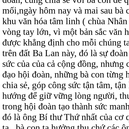
mối,ngày hôm nay và mai sau bà c
khu văn hóa tâm linh ( chùa Nhân 
vòng tay lớn, vì một bản sắc văn h
được khẳng định cho mỗi chúng ta
trên đất Ba Lan này, đó là sự đoàn
sức của của cả cộng đồng, nhưng 
đạo hội đoàn, những bà con từng h
chia sẻ, góp công sức tận tâm, tận
hướng để giữ vững lòng người, thu
trong hội đoàn tạo thành sức man
đó là ông Bí thư Thứ nhất của cơ 
ta , bà con ta hưởng thụ chứ các 