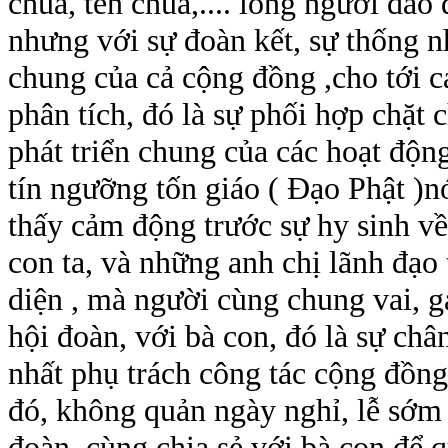
chùa, tên chùa,.... lòng người dao đ
nhưng với sự đoàn kết, sự thống nh
chung của cả cộng đồng ,cho tới c
phân tích, đó là sự phối hợp chặt
phát triển chung của các hoạt độn
tín ngưỡng tốn giáo ( Đạo Phật )nó
thấy cảm động trước sự hy sinh về 
con ta, và những anh chị lãnh đạo 
diện , mà người cùng chung vai, g
hội đoàn, với bà con, đó là sự châ
nhất phụ trách công tác cộng đồng
đó, không quản ngày nghỉ, lễ sớm
đoàn, cùng chia sẻ với bà con để 