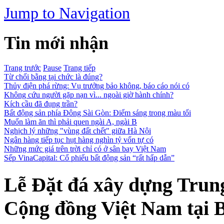
Jump to Navigation
Tin mới nhận
Trang trước
Pause
Trang tiếp
Từ chối bằng tại chức là đúng?
Thủy điện phá rừng: Vụ trưởng bảo không, báo cáo nói có
Không cứu người gặp nạn vì... ngoài giờ hành chính?
Kích cầu đã đụng trần?
Bất động sản phía Đông Sài Gòn: Điểm sáng trong màu tối
Muốn làm ăn thì phải quen ngài A, ngài B
Nghịch lý những "vùng đất chết" giữa Hà Nội
Ngân hàng tiếp tục hụt hàng nghìn tỷ vốn tự có
Những mức giá trên trời chỉ có ở sân bay Việt Nam
Sếp VinaCapital: Cổ phiếu bất động sản “rất hấp dẫn”
Lễ Đặt đá xây dựng Trung
Cộng đồng Việt Nam tại 